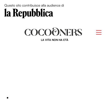
Close Me
Questo sito contribuisce alla audience di
Skip
to
Men
content
LA VITA NON HA ETÀ