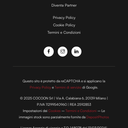
Diventa Partner
Privacy Policy
Cookie Policy
Termini e Condizioni
Questo sito è protetto da reCAPTCHA e si applicano la
Privacy Policy
e
Termini di servizio
di Google.
© 2025 COCOON Srl | Via A. Calabiana 6, 20139 Milano |
P.IVA 11299540960 | REA 2592853
Impostazioni dei
Cookies
–
Termini e Condizioni
– Le
immagini stock sono parzialmente fornite da
DepositPhotos
Licenza Agenzia di viaggio e T.O. 148078 del 13/03/2024|