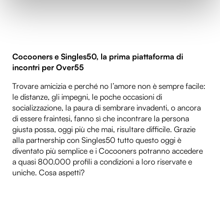
(impronte digitali).
Approfondisci come vengono elaborati i tuoi dati personali
e imposta le tue preferenze nella
sezione dettagli
. Puoi
modificare o ritirare il tuo consenso in qualsiasi momento
Cocooners e Singles50, la prima piattaforma di
dalla Dichiarazione sui cookie.
incontri per Over55
Utilizziamo i cookie per personalizzare contenuti ed
Trovare amicizia e perché no l’amore non è sempre facile:
annunci, per fornire funzionalità dei social media e per
le distanze, gli impegni, le poche occasioni di
socializzazione, la paura di sembrare invadenti, o ancora
analizzare il nostro traffico. Condividiamo inoltre
di essere fraintesi, fanno sì che incontrare la persona
informazioni sul modo in cui utilizzi il nostro sito con i
giusta possa, oggi più che mai, risultare difficile. Grazie
nostri partner che si occupano di analisi dei dati web,
alla partnership con Singles50 tutto questo oggi è
pubblicità e social media, i quali potrebbero combinarle
diventato più semplice e i Cocooners potranno accedere
con altre informazioni che hai fornito loro o che hanno
a quasi 800.000 profili a condizioni a loro riservate e
raccolto dal tuo utilizzo dei loro servizi.
uniche. Cosa aspetti?