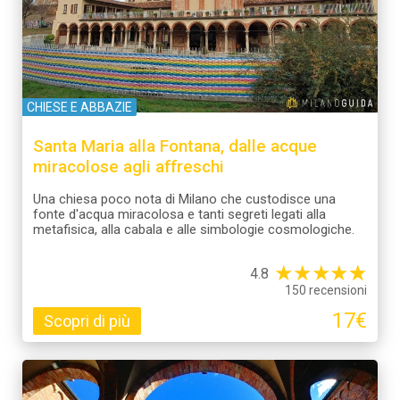
CHIESE E ABBAZIE
Santa Maria alla Fontana, dalle acque
miracolose agli affreschi
Una chiesa poco nota di Milano che custodisce una
fonte d'acqua miracolosa e tanti segreti legati alla
metafisica, alla cabala e alle simbologie cosmologiche.
★
★
★
★
☆
★
4.8
150 recensioni
17€
Scopri di più