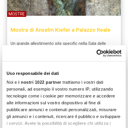
MOSTRE
Mostra di Anselm Kiefer a Palazzo Reale
Un grande allestimento site specific nella Sala delle
Cariatidi a Palazzo Reale omaggia uno dei più importanti
artisti viventi ripercorrendone la carriera.
★
★
★
★
☆
★
4.9
172 recensioni
Uso responsabile dei dati
29€
Scopri di più
Noi e
i nostri 1022 partner
trattiamo i vostri dati
personali, ad esempio il vostro numero IP, utilizzando
tecnologie come i cookie per memorizzare e accedere
alle informazioni sul vostro dispositivo al fine di
pubblicare annunci e contenuti personalizzati, misurare
gli annunci e i contenuti, ricercare il pubblico e sviluppare
i servizi. Avete la possibilità di scegliere chi utilizza i