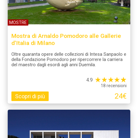
MOSTRE
Mostra di Arnaldo Pomodoro alle Gallerie
d'Italia di Milano
Oltre quaranta opere delle collezioni di Intesa Sanpaolo e
della Fondazione Pomodoro per ripercorrere la carriera
del maestro dagli esordi agli anni Duemila.
★
★
★
★
☆
★
4.9
18 recensioni
24€
Scopri di più