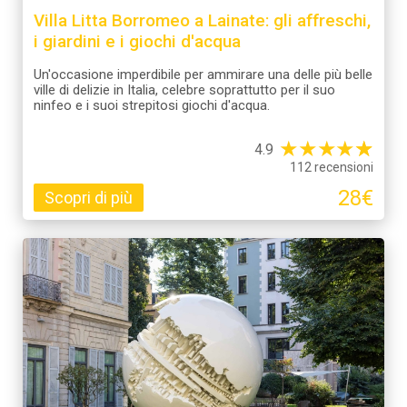
Villa Litta Borromeo a Lainate: gli affreschi,
i giardini e i giochi d'acqua
Un'occasione imperdibile per ammirare una delle più belle
ville di delizie in Italia, celebre soprattutto per il suo
ninfeo e i suoi strepitosi giochi d'acqua.
★
★
★
★
☆
★
4.9
112 recensioni
28€
Scopri di più