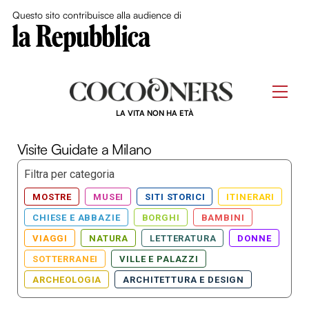
Close Me
Questo sito contribuisce alla audience di
Skip
to
Men
content
LA VITA NON HA ETÀ
Visite Guidate a Milano
Filtra per categoria
MOSTRE
MUSEI
SITI STORICI
ITINERARI
CHIESE E ABBAZIE
BORGHI
BAMBINI
VIAGGI
NATURA
LETTERATURA
DONNE
SOTTERRANEI
VILLE E PALAZZI
ARCHEOLOGIA
ARCHITETTURA E DESIGN