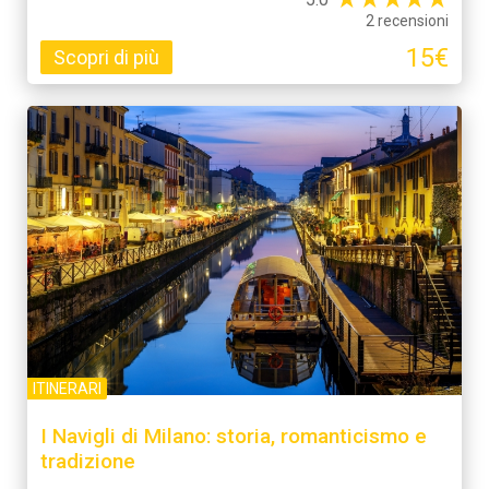
2 recensioni
15€
Scopri di più
ITINERARI
I Navigli di Milano: storia, romanticismo e
tradizione