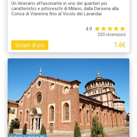
Un itinerario affascinante in uno dei quartieri più
caratteristici e pittoreschi di Milano, dalla Darsena alla
Conca di Viarenna fino al Vicolo dei Lavandai.
★
★
★
★
☆
★
4.9
250 recensioni
14€
Scopri di più