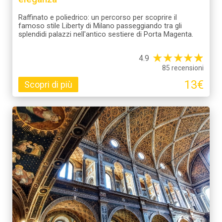
Raffinato e poliedrico: un percorso per scoprire il
famoso stile Liberty di Milano passeggiando tra gli
splendidi palazzi nell'antico sestiere di Porta Magenta.
★
★
★
★
☆
★
4.9
85 recensioni
13€
Scopri di più