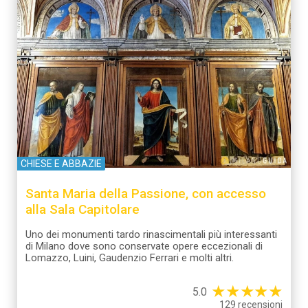
Utilizziamo i cookie per personalizzare contenuti ed
annunci, per fornire funzionalità dei social media e per
analizzare il nostro traffico. Condividiamo inoltre
informazioni sul modo in cui utilizzi il nostro sito con i
nostri partner che si occupano di analisi dei dati web,
pubblicità e social media, i quali potrebbero combinarle
con altre informazioni che hai fornito loro o che hanno
raccolto dal tuo utilizzo dei loro servizi.
CHIESE E ABBAZIE
Santa Maria della Passione, con accesso
alla Sala Capitolare
Uno dei monumenti tardo rinascimentali più interessanti
di Milano dove sono conservate opere eccezionali di
Lomazzo, Luini, Gaudenzio Ferrari e molti altri.
★
★
★
★
★
5.0
129 recensioni