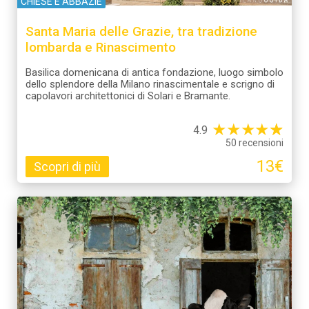
CHIESE E ABBAZIE
Santa Maria delle Grazie, tra tradizione
lombarda e Rinascimento
Basilica domenicana di antica fondazione, luogo simbolo
dello splendore della Milano rinascimentale e scrigno di
capolavori architettonici di Solari e Bramante.
★
★
★
★
☆
★
4.9
50 recensioni
13€
Scopri di più