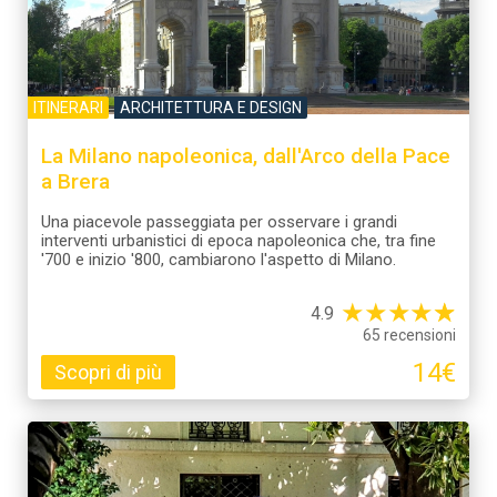
ITINERARI
ARCHITETTURA E DESIGN
La Milano napoleonica, dall'Arco della Pace
a Brera
Una piacevole passeggiata per osservare i grandi
interventi urbanistici di epoca napoleonica che, tra fine
'700 e inizio '800, cambiarono l'aspetto di Milano.
★
★
★
★
☆
★
4.9
65 recensioni
14€
Scopri di più