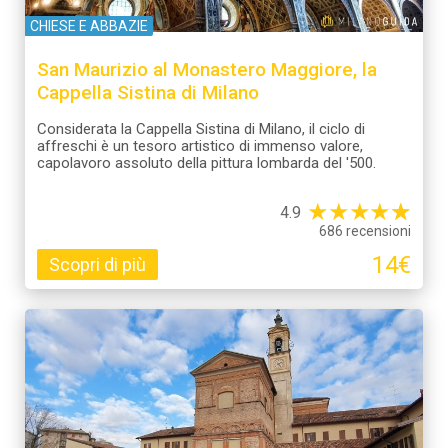
CHIESE E ABBAZIE
San Maurizio al Monastero Maggiore, la
Cappella Sistina di Milano
Considerata la Cappella Sistina di Milano, il ciclo di
affreschi è un tesoro artistico di immenso valore,
capolavoro assoluto della pittura lombarda del '500.
★
★
★
★
☆
★
4.9
686 recensioni
14€
Scopri di più