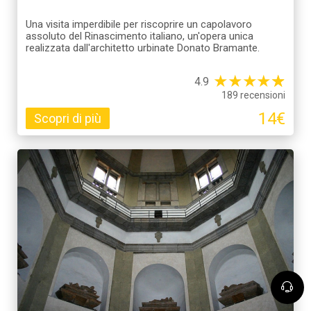
Una visita imperdibile per riscoprire un capolavoro
assoluto del Rinascimento italiano, un'opera unica
realizzata dall'architetto urbinate Donato Bramante.
★
★
★
★
☆
★
4.9
189 recensioni
14€
Scopri di più