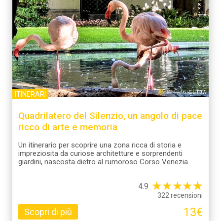
ITINERARI
Quadrilatero del Silenzio, un angolo di pace
ricco di arte e memoria
Un itinerario per scoprire una zona ricca di storia e
impreziosita da curiose architetture e sorprendenti
giardini, nascosta dietro al rumoroso Corso Venezia.
★
★
★
★
☆
★
4.9
322 recensioni
13€
Scopri di più