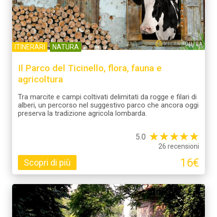
ITINERARI
NATURA
Il Parco del Ticinello, flora, fauna e
agricoltura
Tra marcite e campi coltivati delimitati da rogge e filari di
alberi, un percorso nel suggestivo parco che ancora oggi
preserva la tradizione agricola lombarda.
★
★
★
★
★
5.0
26 recensioni
16€
Scopri di più