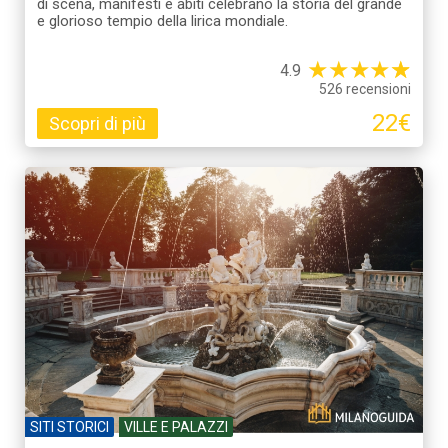
di scena, manifesti e abiti celebrano la storia del grande
e glorioso tempio della lirica mondiale.
★
★
★
★
☆
★
4.9
526 recensioni
22€
Scopri di più
SITI STORICI
VILLE E PALAZZI