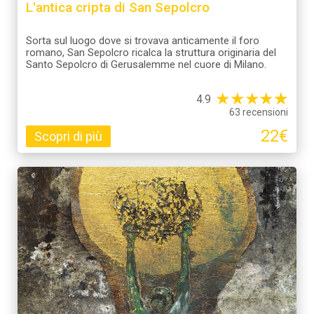
L'antica cripta di San Sepolcro
Sorta sul luogo dove si trovava anticamente il foro
romano, San Sepolcro ricalca la struttura originaria del
Santo Sepolcro di Gerusalemme nel cuore di Milano.
★
★
★
★
☆
★
4.9
63 recensioni
22€
Scopri di più