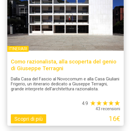
ITINERARI
Como razionalista, alla scoperta del genio
di Giuseppe Terragni
Dalla Casa del Fascio al Novocomum e alla Casa Giuliani
Frigerio, un itinerario dedicato a Giuseppe Terragni,
grande interprete dell'architettura razionalista.
★
★
★
★
☆
★
4.9
43 recensioni
16€
Scopri di più