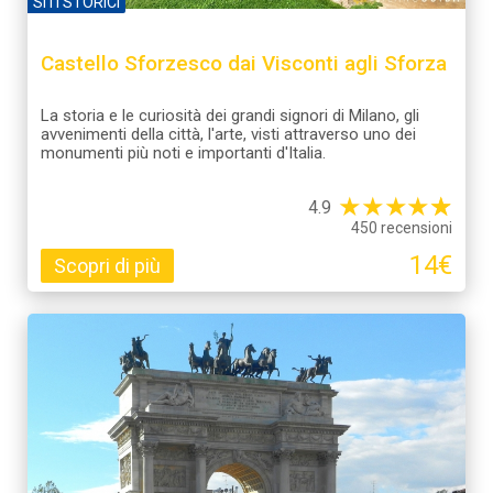
SITI STORICI
Castello Sforzesco dai Visconti agli Sforza
La storia e le curiosità dei grandi signori di Milano, gli
avvenimenti della città, l'arte, visti attraverso uno dei
monumenti più noti e importanti d'Italia.
★
★
★
★
☆
★
4.9
450 recensioni
14€
Scopri di più