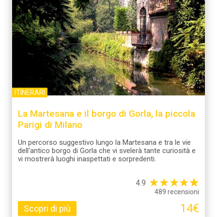
ITINERARI
La Martesana e il borgo di Gorla, la piccola
Parigi di Milano
Un percorso suggestivo lungo la Martesana e tra le vie
dell'antico borgo di Gorla che vi svelerà tante curiosità e
vi mostrerà luoghi inaspettati e sorpredenti.
★
★
★
★
☆
★
4.9
489 recensioni
14€
Scopri di più