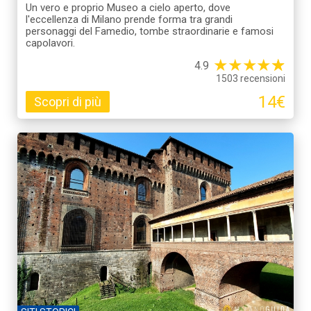
Un vero e proprio Museo a cielo aperto, dove
l'eccellenza di Milano prende forma tra grandi
personaggi del Famedio, tombe straordinarie e famosi
capolavori.
★
★
★
★
☆
★
4.9
1503 recensioni
14€
Scopri di più