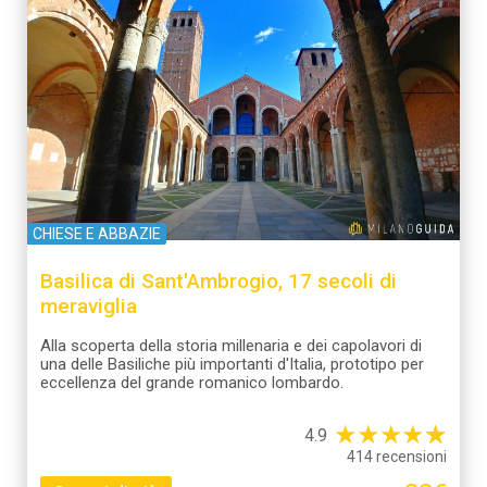
CHIESE E ABBAZIE
Basilica di Sant'Ambrogio, 17 secoli di
meraviglia
Alla scoperta della storia millenaria e dei capolavori di
una delle Basiliche più importanti d'Italia, prototipo per
eccellenza del grande romanico lombardo.
★
★
★
★
☆
★
4.9
414 recensioni