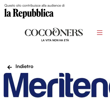
Close Me
Questo sito contribuisce alla audience di
Skip
to
Men
content
LA VITA NON HA ETÀ
Indietro