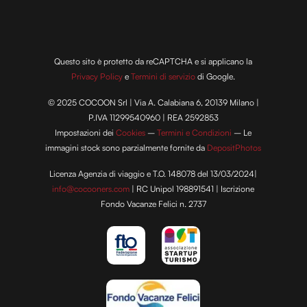
Questo sito è protetto da reCAPTCHA e si applicano la
Privacy Policy
e
Termini di servizio
di Google.
© 2025 COCOON Srl | Via A. Calabiana 6, 20139 Milano |
P.IVA 11299540960 | REA 2592853
Impostazioni dei
Cookies
–
Termini e Condizioni
– Le
immagini stock sono parzialmente fornite da
DepositPhotos
Licenza Agenzia di viaggio e T.O. 148078 del 13/03/2024|
info@cocooners.com
| RC Unipol 198891541 | Iscrizione
Fondo Vacanze Felici n. 2737