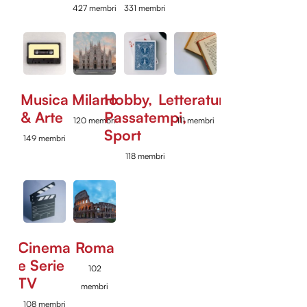
427 membri
331 membri
Musica
Milano
Hobby,
Letteratura
& Arte
Passatempi,
120 membri
111 membri
Sport
149 membri
118 membri
Cinema
Roma
e Serie
102
TV
membri
108 membri