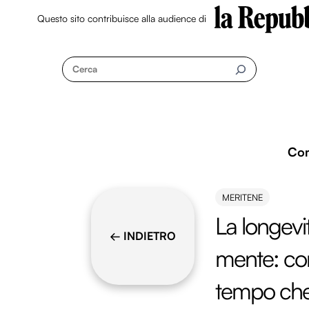
Questo sito contribuisce alla audience di
Skip
to
Cerca
content
Co
MERITENE
La longevi
← INDIETRO
mente: com
tempo che