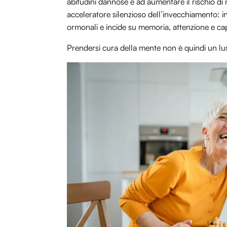
abitudini dannose e ad aumentare il rischio di m
acceleratore silenzioso dell’invecchiamento: in
ormonali e incide su memoria, attenzione e ca
Prendersi cura della mente non è quindi un lus