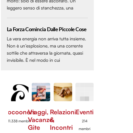
molto: solo di essere ascoltato. Un
leggero senso di stanchezza, una
La Forza Comincia Dalle Piccole Cose
La vera energia non arriva tutta insieme.
Non è un’esplosione, ma una corrente
sottile che attraversa la giornata, quasi
invisibile. È nel modo in cui
Cocooners
Viaggi,
Relazioni
Eventi
Vacanze,
&
11.338 membri
214
Gite
Incontri
membri