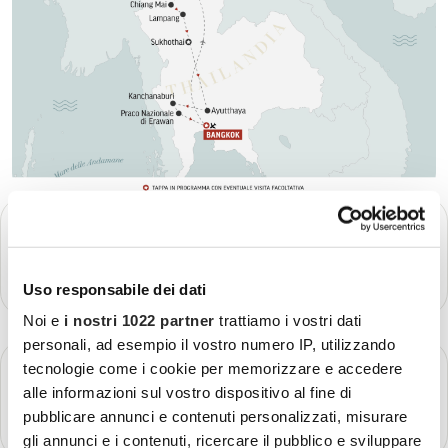
GIORNO 1
Partenza - Bangkok
Più dettagli
Uso responsabile dei dati
Noi e
i nostri 1022 partner
trattiamo i vostri dati
personali, ad esempio il vostro numero IP, utilizzando
GIORNO 2
tecnologie come i cookie per memorizzare e accedere
Arrivo a Bangkok
alle informazioni sul vostro dispositivo al fine di
pubblicare annunci e contenuti personalizzati, misurare
Più dettagli
gli annunci e i contenuti, ricercare il pubblico e sviluppare