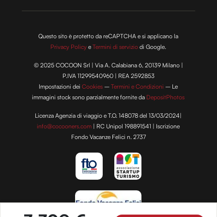
Questo sito è protetto da reCAPTCHA e si applicano la
Privacy Policy
e
Termini di servizio
di Google.
© 2025 COCOON Srl | Via A. Calabiana 6, 20139 Milano |
P.IVA 11299540960 | REA 2592853
Impostazioni dei
Cookies
–
Termini e Condizioni
– Le
immagini stock sono parzialmente fornite da
DepositPhotos
Licenza Agenzia di viaggio e T.O. 148078 del 13/03/2024|
info@cocooners.com
| RC Unipol 198891541 | Iscrizione
Fondo Vacanze Felici n. 2737