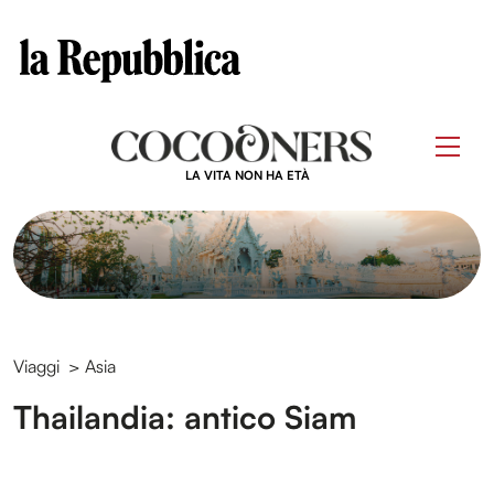
Clos
Questo sito contribuisce alla audience di
Skip
to
Men
content
LA VITA NON HA ETÀ
Viaggi
>
Asia
Thailandia: antico Siam