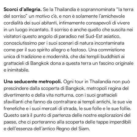
Scorci d’allegria.
Se la Thailandia è soprannominata “la terra
del sorriso” un motivo c’è, e non è solamente l’amichevole
cordialità dei suoi abitanti, intimamente consapevoli di vivere
in un luogo incantato. Il sorriso è anche quello che suscita nei
visitatori questo angolo di paradiso nel Sud-Est asiatico,
conosciutissimo per i suoi scenari di natura incontaminata
come per il suo spirito allegro e festoso. Una commistione
unica di tradizione e modernità, che dai templi buddhisti ai
grattacieli di Bangkok dona a questa terra un fascino originale
e inimitabile.
Una seducente metropoli.
Ogni tour in Thailandia non può
prescindere dalla scoperta di Bangkok, metropoli regina del
divertimento e della vita notturna, con i suoi grattacieli
sfavillanti che fanno da contraltare ai templi antichi, le sue vie
frenetiche e i suoi mercati di strada, le sue folle e le sue follie.
Questo sarà il punto di partenza delle nostre esplorazioni del
paese, che ci porteranno alla scoperta delle tappe imperdibili
e dell’essenza dell’antico Regno del Siam.