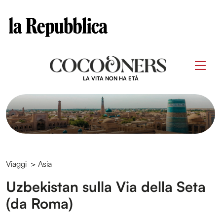
Clos
Questo sito contribuisce alla audience di
Skip
to
Men
content
LA VITA NON HA ETÀ
Viaggi
>
Asia
Uzbekistan sulla Via della Seta
(da Roma)