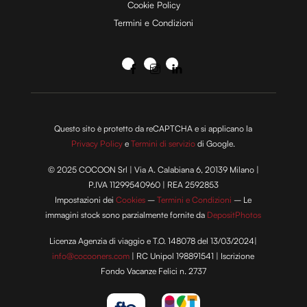
Cookie Policy
Termini e Condizioni
Questo sito è protetto da reCAPTCHA e si applicano la
Privacy Policy
e
Termini di servizio
di Google.
© 2025 COCOON Srl | Via A. Calabiana 6, 20139 Milano |
P.IVA 11299540960 | REA 2592853
Impostazioni dei
Cookies
–
Termini e Condizioni
– Le
immagini stock sono parzialmente fornite da
DepositPhotos
Licenza Agenzia di viaggio e T.O. 148078 del 13/03/2024|
info@cocooners.com
| RC Unipol 198891541 | Iscrizione
Fondo Vacanze Felici n. 2737