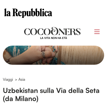
Clos
Questo sito contribuisce alla audience di
Skip
to
Men
content
LA VITA NON HA ETÀ
Viaggi
>
Asia
Uzbekistan sulla Via della Seta
(da Milano)