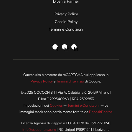
Diventa Partner
Privacy Policy
Cookie Policy
Termini e Condizioni
Questo sito è protetto da reCAPTCHA e si applicano la
Privacy Policy
e
Termini di servizio
di Google.
© 2025 COCOON Srl | Via A. Calabiana 6, 20139 Milano |
P.IVA 11299540960 | REA 2592853
Impostazioni dei
Cookies
–
Termini e Condizioni
– Le
immagini stock sono parzialmente fornite da
DepositPhotos
Licenza Agenzia di viaggio e T.O. 148078 del 13/03/2024|
info@cocooners.com
| RC Unipol 198891541 | Iscrizione