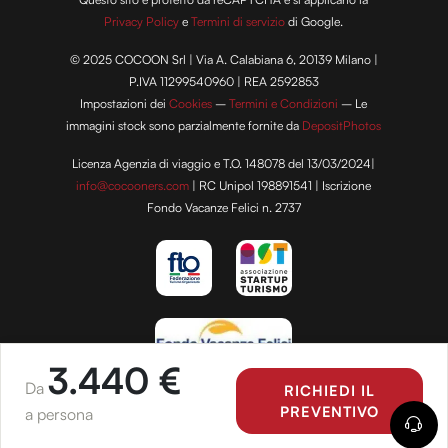
Privacy Policy
e
Termini di servizio
di Google.
© 2025 COCOON Srl | Via A. Calabiana 6, 20139 Milano |
P.IVA 11299540960 | REA 2592853
Impostazioni dei
Cookies
–
Termini e Condizioni
– Le
immagini stock sono parzialmente fornite da
DepositPhotos
Licenza Agenzia di viaggio e T.O. 148078 del 13/03/2024|
info@cocooners.com
| RC Unipol 198891541 | Iscrizione
Fondo Vacanze Felici n. 2737
3.440 €
Da
RICHIEDI IL
PREVENTIVO
a persona