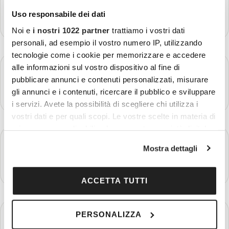
Uso responsabile dei dati
Più dettagli
Noi e
i nostri 1022 partner
trattiamo i vostri dati
personali, ad esempio il vostro numero IP, utilizzando
tecnologie come i cookie per memorizzare e accedere
GIORNO 3
alle informazioni sul vostro dispositivo al fine di
Delhi - Agra
pubblicare annunci e contenuti personalizzati, misurare
gli annunci e i contenuti, ricercare il pubblico e sviluppare
Più dettagli
i servizi. Avete la possibilità di scegliere chi utilizza i
vostri dati e per quali scopi. Le vostre scelte in materia di
privacy sono applicabili solo su questa proprietà digitale
GIORNO 4
in cui avete effettuato le vostre scelte. È possibile
Agra - Fathepur Sikri - Jaipur
Mostra dettagli
modificare o revocare il proprio consenso in qualsiasi
momento dalla Dichiarazione sui cookie o facendo clic
Più dettagli
sull'icona di attivazione della privacy.
ACCETTA TUTTI
Con il tuo consenso, vorremmo anche:
GIORNO 5
PERSONALIZZA
raccogliere informazioni sulla tua posizione
Jaipur
geografica, con un'approssimazione di qualche