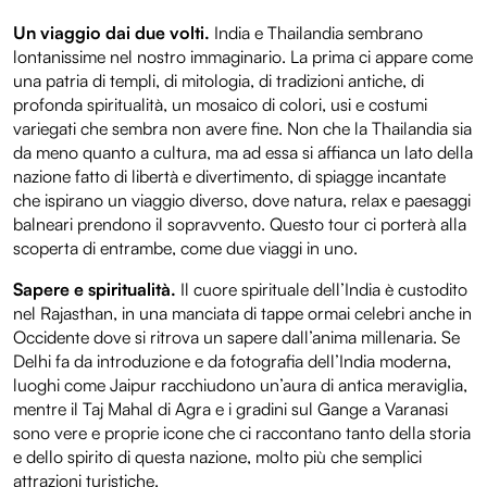
Un viaggio dai due volti.
India e Thailandia sembrano
lontanissime nel nostro immaginario. La prima ci appare come
una patria di templi, di mitologia, di tradizioni antiche, di
profonda spiritualità, un mosaico di colori, usi e costumi
variegati che sembra non avere fine. Non che la Thailandia sia
da meno quanto a cultura, ma ad essa si affianca un lato della
nazione fatto di libertà e divertimento, di spiagge incantate
che ispirano un viaggio diverso, dove natura, relax e paesaggi
balneari prendono il sopravvento. Questo tour ci porterà alla
scoperta di entrambe, come due viaggi in uno.
Sapere e spiritualità.
Il cuore spirituale dell’India è custodito
nel Rajasthan, in una manciata di tappe ormai celebri anche in
Occidente dove si ritrova un sapere dall’anima millenaria. Se
Delhi fa da introduzione e da fotografia dell’India moderna,
luoghi come Jaipur racchiudono un’aura di antica meraviglia,
mentre il Taj Mahal di Agra e i gradini sul Gange a Varanasi
sono vere e proprie icone che ci raccontano tanto della storia
e dello spirito di questa nazione, molto più che semplici
attrazioni turistiche.