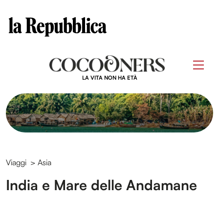
Clos
Questo sito contribuisce alla audience di
Skip
to
Men
content
LA VITA NON HA ETÀ
Viaggi
>
Asia
India e Mare delle Andamane