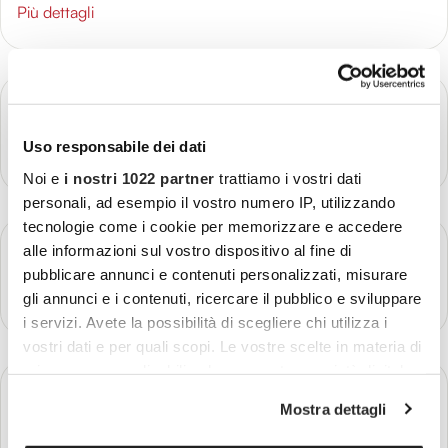
Più dettagli
GIORNO 2
Arrivo a Shanghai
Uso responsabile dei dati
Più dettagli
Noi e
i nostri 1022 partner
trattiamo i vostri dati
personali, ad esempio il vostro numero IP, utilizzando
tecnologie come i cookie per memorizzare e accedere
GIORNO 3
alle informazioni sul vostro dispositivo al fine di
Shanghai
pubblicare annunci e contenuti personalizzati, misurare
Più dettagli
gli annunci e i contenuti, ricercare il pubblico e sviluppare
i servizi. Avete la possibilità di scegliere chi utilizza i
vostri dati e per quali scopi. Le vostre scelte in materia di
privacy sono applicabili solo su questa proprietà digitale
GIORNO 4
in cui avete effettuato le vostre scelte. È possibile
Shanghai - Guilin
Mostra dettagli
modificare o revocare il proprio consenso in qualsiasi
Più dettagli
momento dalla Dichiarazione sui cookie o facendo clic