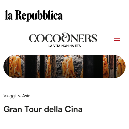
Clos
Questo sito contribuisce alla audience di
Skip
to
Men
content
LA VITA NON HA ETÀ
Viaggi
>
Asia
Gran Tour della Cina