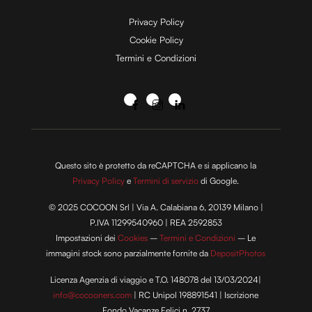
Privacy Policy
Cookie Policy
Termini e Condizioni
Questo sito è protetto da reCAPTCHA e si applicano la
Privacy Policy
e
Termini di servizio
di Google.
© 2025 COCOON Srl | Via A. Calabiana 6, 20139 Milano |
P.IVA 11299540960 | REA 2592853
Impostazioni dei
Cookies
–
Termini e Condizioni
– Le
immagini stock sono parzialmente fornite da
DepositPhotos
Licenza Agenzia di viaggio e T.O. 148078 del 13/03/2024|
info@cocooners.com
| RC Unipol 198891541 | Iscrizione
Fondo Vacanze Felici n. 2737