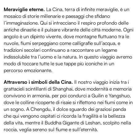
Meraviglie eterne.
La Cina, terra di infinite meraviglie, è un
mosaico di storie millenarie e paesaggi che sfidano
l’immaginazione. Qui si intrecciano il respiro profondo delle
antiche dinastie e il pulsare vibrante delle città moderne. Ogni
angolo è un dipinto vivente, dove montagne fluttuano tra le
nuvole, fiumi serpeggiano come calligrafie sull’acqua, e
tradizioni secolari continuano a raccontare un legame
indissolubile tra l’uomo e la natura. In questo viaggio avremo
modo di toccare tutte le sue tappe più iconiche in un
percorso emozionante.
Attraverso i simboli della Cina.
Il nostro viaggio inizia tra i
grattacieli scintillanti di Shanghai, dove modernità e memoria
convivono in armonia, per poi condurci a Guilin e Yangshuo,
dove le colline ricoperte di risaie si riflettono nei fiumi come in
un sogno. A Chengdu, il dolce sguardo dei graziosi panda
che qui vengono ospitati ci ricorda la fragilità e la bellezza
della vita, mentre il Buddha Gigante di Leshan, scolpito nella
roccia, veglia sereno sul fiume e sull’eternità.