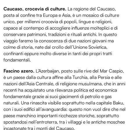
Caucaso, crocevia di culture.
La regione del Caucaso,
posta al confine tra Europa e Asia, è un mosaico di culture
unico, per millenni crocevia di popoli, lingue e religioni,
capace al contempo di accogliere influenze molteplici e di
conservare patrimoni, tradizioni e rituali antichi. In questo
viaggio faremo la conoscenza di due nazioni giovani ma
colme di storia, nate dal crollo dell’Unione Sovietica,
confinanti eppure molto diverse in tanti dei propri tratti
fondamentali.
Fascino azero.
L’Azerbaijan, posto sulle rive del Mar Caspio,
è un paese dalla cultura affine alla Turchia, alla Persia e alle
nazioni dell’Asia Centrale, di religione musulmana, che in anni
recenti ha acquistato una rilevanza politica ed economica
fondamentale grazie ai suoi giacimenti di petrolio e gas
naturali. Una rinascita visibile soprattutto nella capitale Baku,
con i suoi edifici all’avanguardia: questo non vuol dire che nel
paese manchino importanti ricchezze storiche, soprattutto
spostandosi nell’entroterra, tra i villaggi e le antiche moschee
incastonate tra i monti del Caucaso.