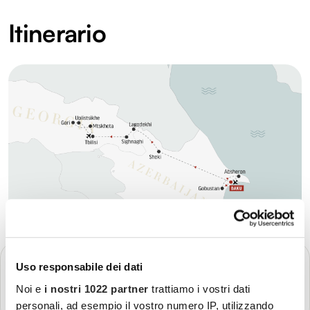
Itinerario
GIORNO 1
Uso responsabile dei dati
Partenza - Baku
Noi e
i nostri 1022 partner
trattiamo i vostri dati
Più dettagli
personali, ad esempio il vostro numero IP, utilizzando