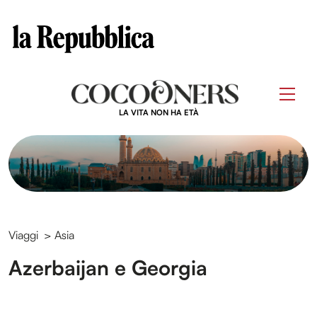
Clos
Questo sito contribuisce alla audience di
Skip
to
Men
content
LA VITA NON HA ETÀ
Viaggi
>
Asia
Azerbaijan e Georgia