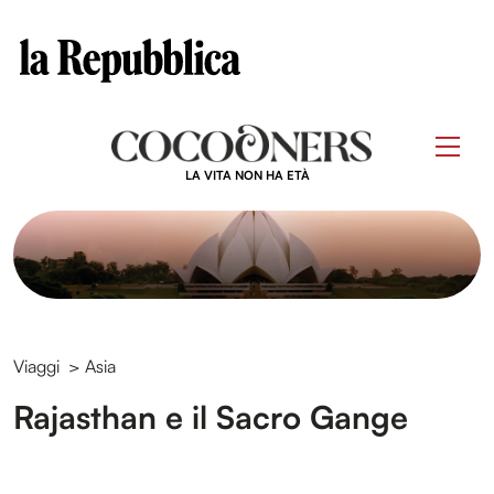
Clos
Questo sito contribuisce alla audience di
Skip
to
Men
content
LA VITA NON HA ETÀ
Viaggi
>
Asia
Rajasthan e il Sacro Gange