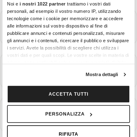
Noi e
i nostri 1022 partner
trattiamo i vostri dati
personali, ad esempio il vostro numero IP, utilizzando
GIORNO 3
tecnologie come i cookie per memorizzare e accedere
Delhi
alle informazioni sul vostro dispositivo al fine di
pubblicare annunci e contenuti personalizzati, misurare
Più dettagli
gli annunci e i contenuti, ricercare il pubblico e sviluppare
i servizi. Avete la possibilità di scegliere chi utilizza i
vostri dati e per quali scopi. Le vostre scelte in materia di
GIORNO 4
privacy sono applicabili solo su questa proprietà digitale
Delhi - Jaipur
in cui avete effettuato le vostre scelte. È possibile
Mostra dettagli
Più dettagli
modificare o revocare il proprio consenso in qualsiasi
momento dalla Dichiarazione sui cookie o facendo clic
sull'icona di attivazione della privacy.
ACCETTA TUTTI
GIORNO 5
Con il tuo consenso, vorremmo anche:
Jaipur
PERSONALIZZA
raccogliere informazioni sulla tua posizione
Più dettagli
geografica, con un'approssimazione di qualche
metro,
RIFIUTA