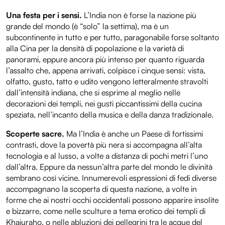
Una festa per i sensi.
L’India non è forse la nazione più
grande del mondo (è “solo” la settima), ma è un
subcontinente in tutto e per tutto, paragonabile forse soltanto
alla Cina per la densità di popolazione e la varietà di
panorami, eppure ancora più intenso per quanto riguarda
l’assalto che, appena arrivati, colpisce i cinque sensi: vista,
olfatto, gusto, tatto e udito vengono letteralmente stravolti
dall’intensità indiana, che si esprime al meglio nelle
decorazioni dei templi, nei gusti piccantissimi della cucina
speziata, nell’incanto della musica e della danza tradizionale.
Scoperte sacre.
Ma l’India è anche un Paese di fortissimi
contrasti, dove la povertà più nera si accompagna all’alta
tecnologia e al lusso, a volte a distanza di pochi metri l’uno
dall’altra. Eppure da nessun’altra parte del mondo le divinità
sembrano così vicine. Innumerevoli espressioni di fedi diverse
accompagnano la scoperta di questa nazione, a volte in
forme che ai nostri occhi occidentali possono apparire insolite
e bizzarre, come nelle sculture a tema erotico dei templi di
Khajuraho, o nelle abluzioni dei pellegrini tra le acque del