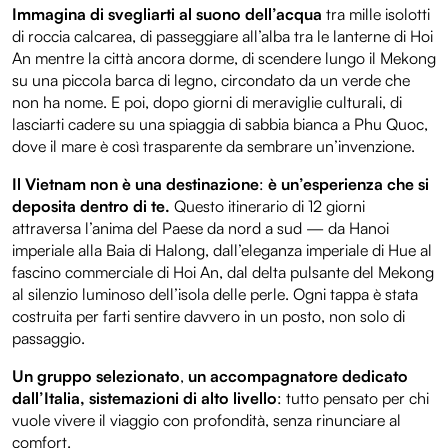
Immagina di svegliarti al suono dell’acqua
tra mille isolotti
di roccia calcarea, di passeggiare all’alba tra le lanterne di Hoi
An mentre la città ancora dorme, di scendere lungo il Mekong
su una piccola barca di legno, circondato da un verde che
non ha nome. E poi, dopo giorni di meraviglie culturali, di
lasciarti cadere su una spiaggia di sabbia bianca a Phu Quoc,
dove il mare è così trasparente da sembrare un’invenzione.
Il Vietnam non è una destinazione
:
è un’esperienza che si
deposita dentro di te.
Questo itinerario di 12 giorni
attraversa l’anima del Paese da nord a sud — da Hanoi
imperiale alla Baia di Halong, dall’eleganza imperiale di Hue al
fascino commerciale di Hoi An, dal delta pulsante del Mekong
al silenzio luminoso dell’isola delle perle. Ogni tappa è stata
costruita per farti sentire davvero in un posto, non solo di
passaggio.
Un gruppo selezionato
,
un accompagnatore dedicato
dall’Italia, sistemazioni di alto livello
: tutto pensato per chi
vuole vivere il viaggio con profondità, senza rinunciare al
comfort.