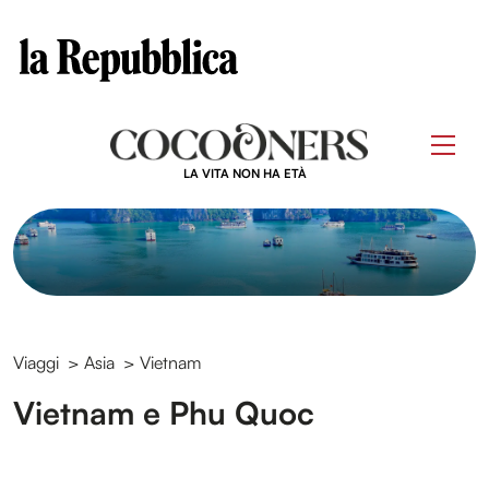
Clos
Questo sito contribuisce alla audience di
Skip
to
Men
content
LA VITA NON HA ETÀ
Viaggi
>
Asia
>
Vietnam
Vietnam e Phu Quoc