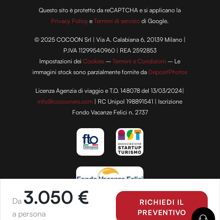
Questo sito è protetto da reCAPTCHA e si applicano la
Privacy Policy
e
Termini di servizio
di Google.
© 2025 COCOON Srl | Via A. Calabiana 6, 20139 Milano |
P.IVA 11299540960 | REA 2592853
Impostazioni dei
Cookies
–
Termini e Condizioni
– Le
immagini stock sono parzialmente fornite da
DepositPhotos
Licenza Agenzia di viaggio e T.O. 148078 del 13/03/2024|
info@cocooners.com
| RC Unipol 198891541 | Iscrizione
Fondo Vacanze Felici n. 2737
3.050 €
Da
RICHIEDI IL
PREVENTIVO
a persona