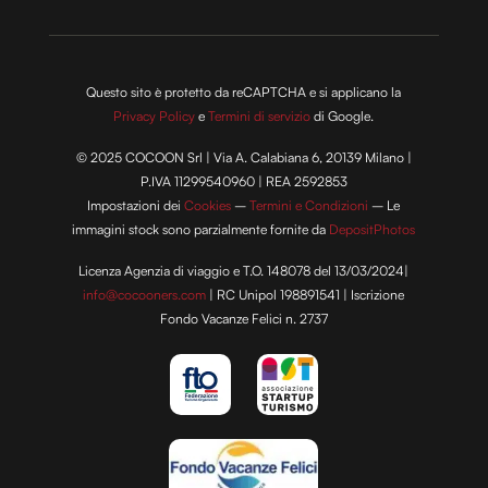
Questo sito è protetto da reCAPTCHA e si applicano la
Privacy Policy
e
Termini di servizio
di Google.
© 2025 COCOON Srl | Via A. Calabiana 6, 20139 Milano |
P.IVA 11299540960 | REA 2592853
Impostazioni dei
Cookies
–
Termini e Condizioni
– Le
immagini stock sono parzialmente fornite da
DepositPhotos
Licenza Agenzia di viaggio e T.O. 148078 del 13/03/2024|
info@cocooners.com
| RC Unipol 198891541 | Iscrizione
Fondo Vacanze Felici n. 2737