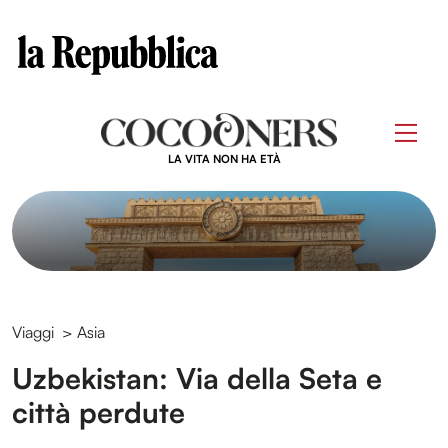
Clos
Questo sito contribuisce alla audience di
Skip
to
Men
content
LA VITA NON HA ETÀ
Viaggi
>
Asia
Uzbekistan: Via della Seta e
città perdute