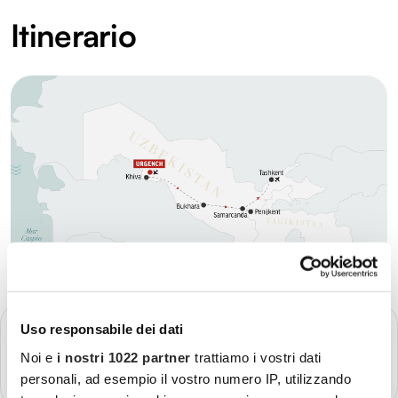
Itinerario
GIORNO 1
Uso responsabile dei dati
Partenza - Urgench
Noi e
i nostri 1022 partner
trattiamo i vostri dati
Più dettagli
personali, ad esempio il vostro numero IP, utilizzando