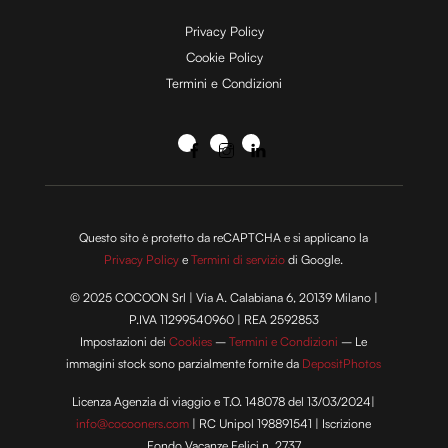
Privacy Policy
Cookie Policy
Termini e Condizioni
Questo sito è protetto da reCAPTCHA e si applicano la
Privacy Policy
e
Termini di servizio
di Google.
© 2025 COCOON Srl | Via A. Calabiana 6, 20139 Milano |
P.IVA 11299540960 | REA 2592853
Impostazioni dei
Cookies
–
Termini e Condizioni
– Le
immagini stock sono parzialmente fornite da
DepositPhotos
Licenza Agenzia di viaggio e T.O. 148078 del 13/03/2024|
info@cocooners.com
| RC Unipol 198891541 | Iscrizione
Fondo Vacanze Felici n. 2737