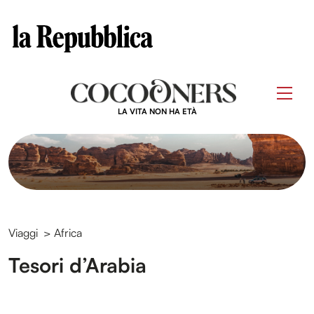
Clos
Questo sito contribuisce alla audience di
Skip
to
Men
content
LA VITA NON HA ETÀ
Viaggi
>
Africa
Tesori d’Arabia