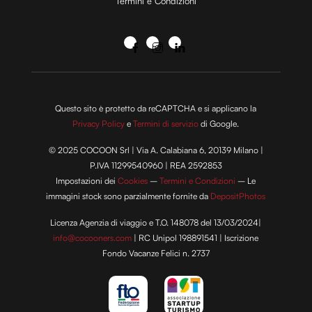
Termini e Condizioni
Questo sito è protetto da reCAPTCHA e si applicano la
Privacy Policy
e
Termini di servizio
di Google.
© 2025 COCOON Srl | Via A. Calabiana 6, 20139 Milano |
P.IVA 11299540960 | REA 2592853
Impostazioni dei
Cookies
–
Termini e Condizioni
– Le
immagini stock sono parzialmente fornite da
DepositPhotos
Licenza Agenzia di viaggio e T.O. 148078 del 13/03/2024|
info@cocooners.com
| RC Unipol 198891541 | Iscrizione
Fondo Vacanze Felici n. 2737