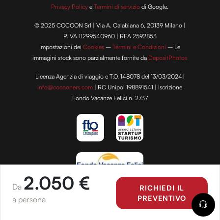
Privacy Policy
e
Termini di servizio
di Google.
© 2025 COCOON Srl | Via A. Calabiana 6, 20139 Milano |
P.IVA 11299540960 | REA 2592853
Impostazioni dei
Cookies
–
Termini e Condizioni
– Le
immagini stock sono parzialmente fornite da
DepositPhotos
Licenza Agenzia di viaggio e T.O. 148078 del 13/03/2024|
info@cocooners.com
| RC Unipol 198891541 | Iscrizione
Fondo Vacanze Felici n. 2737
2.050 €
Da
RICHIEDI IL
PREVENTIVO
a persona