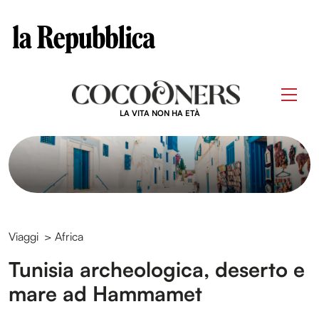
Clos
Questo sito contribuisce alla audience di
Skip
to
Men
content
LA VITA NON HA ETÀ
Viaggi
>
Africa
Tunisia archeologica, deserto e
mare ad Hammamet