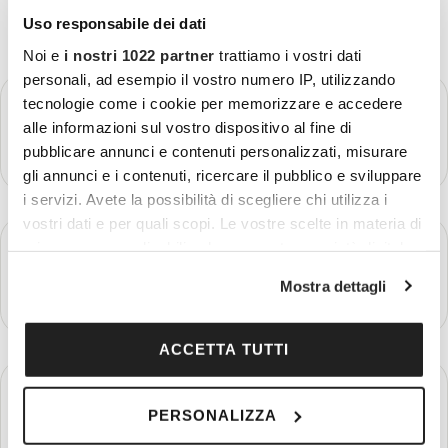
Uso responsabile dei dati
Noi e
i nostri 1022 partner
trattiamo i vostri dati
personali, ad esempio il vostro numero IP, utilizzando
GIORNO 1
tecnologie come i cookie per memorizzare e accedere
Partenza - Tunisi - Gammarth
alle informazioni sul vostro dispositivo al fine di
pubblicare annunci e contenuti personalizzati, misurare
Più dettagli
gli annunci e i contenuti, ricercare il pubblico e sviluppare
i servizi. Avete la possibilità di scegliere chi utilizza i
vostri dati e per quali scopi. Le vostre scelte in materia di
GIORNO 2
privacy sono applicabili solo su questa proprietà digitale
Tunisi - Cartagine - Sidi Bou Said - Gammarth
in cui avete effettuato le vostre scelte. È possibile
Mostra dettagli
modificare o revocare il proprio consenso in qualsiasi
Più dettagli
momento dalla Dichiarazione sui cookie o facendo clic
sull'icona di attivazione della privacy.
ACCETTA TUTTI
GIORNO 3
Con il tuo consenso, vorremmo anche:
Bulla Regia - Dougga - Kairouan
PERSONALIZZA
raccogliere informazioni sulla tua posizione
Più dettagli
geografica, con un'approssimazione di qualche