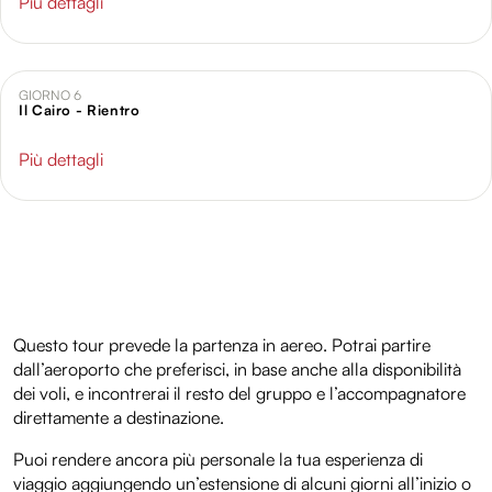
Più dettagli
informazioni sul modo in cui utilizzi il nostro sito con i
nostri partner che si occupano di analisi dei dati web,
pubblicità e social media, i quali potrebbero combinarle
GIORNO 6
con altre informazioni che hai fornito loro o che hanno
Il Cairo - Rientro
raccolto dal tuo utilizzo dei loro servizi.
Più dettagli
Questo tour prevede la partenza in aereo. Potrai partire
dall’aeroporto che preferisci, in base anche alla disponibilità
dei voli, e incontrerai il resto del gruppo e l’accompagnatore
direttamente a destinazione.
Puoi rendere ancora più personale la tua esperienza di
viaggio aggiungendo un’estensione di alcuni giorni all’inizio o