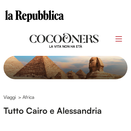
Clos
Questo sito contribuisce alla audience di
Skip
to
Men
content
LA VITA NON HA ETÀ
Viaggi
>
Africa
Tutto Cairo e Alessandria