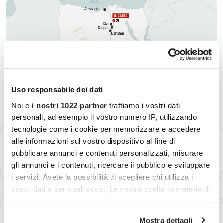
Uso responsabile dei dati
Noi e
i nostri 1022 partner
trattiamo i vostri dati
personali, ad esempio il vostro numero IP, utilizzando
tecnologie come i cookie per memorizzare e accedere
GIORNO 1
Partenza - Il Cairo
alle informazioni sul vostro dispositivo al fine di
pubblicare annunci e contenuti personalizzati, misurare
Più dettagli
gli annunci e i contenuti, ricercare il pubblico e sviluppare
i servizi. Avete la possibilità di scegliere chi utilizza i
vostri dati e per quali scopi. Le vostre scelte in materia di
privacy sono applicabili solo su questa proprietà digitale
GIORNO 2
Il Cairo
in cui avete effettuato le vostre scelte. È possibile
Mostra dettagli