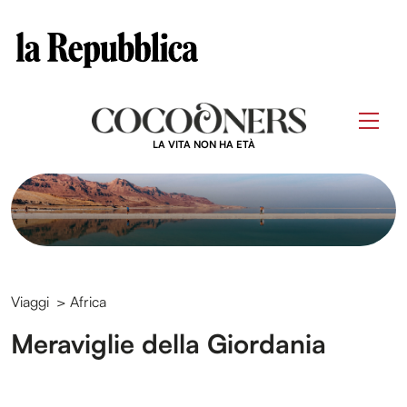
Clos
Questo sito contribuisce alla audience di
Skip
to
Men
content
LA VITA NON HA ETÀ
Viaggi
>
Africa
Meraviglie della Giordania