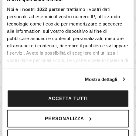
Noi e
i nostri 1022 partner
trattiamo i vostri dati
personali, ad esempio il vostro numero IP, utilizzando
GIORNO 1
tecnologie come i cookie per memorizzare e accedere
Partenza - Amman
alle informazioni sul vostro dispositivo al fine di
Più dettagli
pubblicare annunci e contenuti personalizzati, misurare
gli annunci e i contenuti, ricercare il pubblico e sviluppare
i servizi. Avete la possibilità di scegliere chi utilizza i
vostri dati e per quali scopi. Le vostre scelte in materia di
GIORNO 2
privacy sono applicabili solo su questa proprietà digitale
Amman - Jerash - Ajloun
in cui avete effettuato le vostre scelte. È possibile
Mostra dettagli
Più dettagli
modificare o revocare il proprio consenso in qualsiasi
momento dalla Dichiarazione sui cookie o facendo clic
sull'icona di attivazione della privacy.
ACCETTA TUTTI
GIORNO 3
Con il tuo consenso, vorremmo anche:
Amman - Shobak - Beida - Petra
PERSONALIZZA
raccogliere informazioni sulla tua posizione
Più dettagli
geografica, con un'approssimazione di qualche
metro,