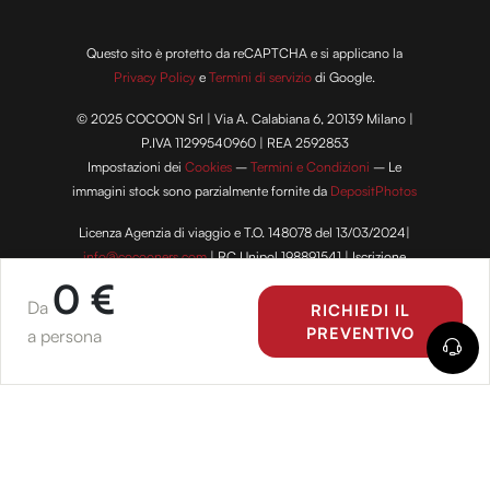
Questo sito è protetto da reCAPTCHA e si applicano la
Privacy Policy
e
Termini di servizio
di Google.
© 2025 COCOON Srl | Via A. Calabiana 6, 20139 Milano |
P.IVA 11299540960 | REA 2592853
Impostazioni dei
Cookies
–
Termini e Condizioni
– Le
immagini stock sono parzialmente fornite da
DepositPhotos
Licenza Agenzia di viaggio e T.O. 148078 del 13/03/2024|
info@cocooners.com
| RC Unipol 198891541 | Iscrizione
Fondo Vacanze Felici n. 2737
0 €
Da
RICHIEDI IL
PREVENTIVO
a persona