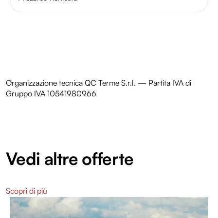
analizzare il nostro traffico. Condividiamo inoltre
informazioni sul modo in cui utilizzi il nostro sito con i
nostri partner che si occupano di analisi dei dati web,
pubblicità e social media, i quali potrebbero combinarle
con altre informazioni che hai fornito loro o che hanno
raccolto dal tuo utilizzo dei loro servizi.
Organizzazione tecnica QC Terme S.r.l. — Partita IVA di
Gruppo IVA 10541980966
Vedi altre offerte
Scopri di più