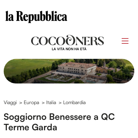
Clos
Questo sito contribuisce alla audience di
Skip
to
Men
content
LA VITA NON HA ETÀ
Viaggi
>
Europa
>
Italia
>
Lombardia
Soggiorno Benessere a QC
Terme Garda