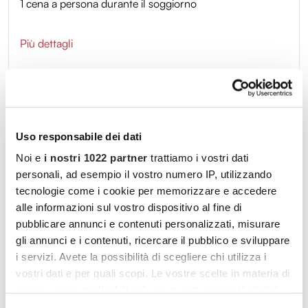
1 cena a persona durante il soggiorno
Più dettagli
Uso responsabile dei dati
La quota include
Noi e
i nostri 1022 partner
trattiamo i vostri dati
personali, ad esempio il vostro numero IP, utilizzando
SOGGIORNO
tecnologie come i cookie per memorizzare e accedere
alle informazioni sul vostro dispositivo al fine di
3 giorni e 2 notti
pubblicare annunci e contenuti personalizzati, misurare
ingresso al percorso benessere
gli annunci e i contenuti, ricercare il pubblico e sviluppare
i servizi. Avete la possibilità di scegliere chi utilizza i
BENESSERE
vostri dati e per quali scopi. Le vostre scelte in materia di
privacy sono applicabili solo su questa proprietà digitale
Massaggio da 25 minuti a persona
in cui avete effettuato le vostre scelte. È possibile