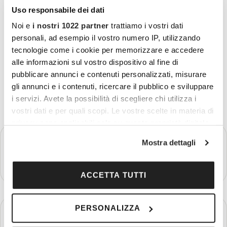
Uso responsabile dei dati
Partenza
Noi e
i nostri 1022 partner
trattiamo i vostri dati
Date di partenza a richiesta
personali, ad esempio il vostro numero IP, utilizzando
da 310 € a persona in camera doppia
tecnologie come i cookie per memorizzare e accedere
alle informazioni sul vostro dispositivo al fine di
pubblicare annunci e contenuti personalizzati, misurare
gli annunci e i contenuti, ricercare il pubblico e sviluppare
Itinerario
i servizi. Avete la possibilità di scegliere chi utilizza i
vostri dati e per quali scopi. Le vostre scelte in materia di
privacy sono applicabili solo su questa proprietà digitale
in cui avete effettuato le vostre scelte. È possibile
GIORNO 1
ITALIA – VIENNA
Mostra dettagli
modificare o revocare il proprio consenso in qualsiasi
momento dalla Dichiarazione sui cookie o facendo clic
Più dettagli
sull'icona di attivazione della privacy.
ACCETTA TUTTI
Con il tuo consenso, vorremmo anche:
GIORNO 2
PERSONALIZZA
raccogliere informazioni sulla tua posizione
VIENNA – ITALIA
geografica, con un'approssimazione di qualche