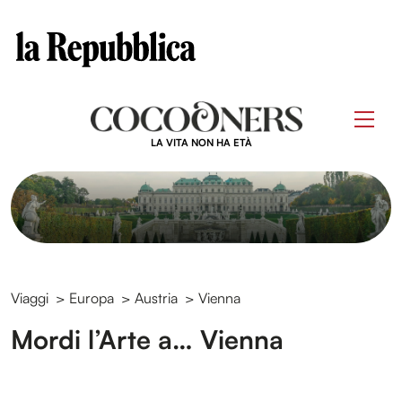
Clos
Questo sito contribuisce alla audience di
Skip
to
Men
content
LA VITA NON HA ETÀ
Viaggi
>
Europa
>
Austria
>
Vienna
Mordi l’Arte a… Vienna