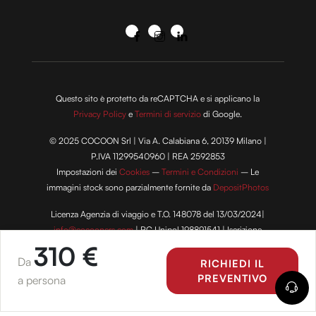
Questo sito è protetto da reCAPTCHA e si applicano la
Privacy Policy
e
Termini di servizio
di Google.
© 2025 COCOON Srl | Via A. Calabiana 6, 20139 Milano |
P.IVA 11299540960 | REA 2592853
Impostazioni dei
Cookies
–
Termini e Condizioni
– Le
immagini stock sono parzialmente fornite da
DepositPhotos
Licenza Agenzia di viaggio e T.O. 148078 del 13/03/2024|
info@cocooners.com
| RC Unipol 198891541 | Iscrizione
Fondo Vacanze Felici n. 2737
310 €
Da
RICHIEDI IL
PREVENTIVO
a persona