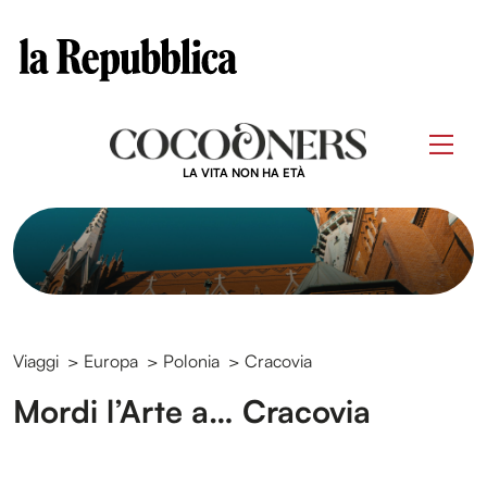
Clos
Questo sito contribuisce alla audience di
Skip
to
Men
content
LA VITA NON HA ETÀ
Viaggi
>
Europa
>
Polonia
>
Cracovia
Mordi l’Arte a… Cracovia