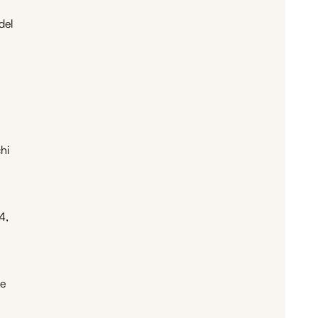
del
hi
4,
le