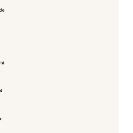
del
hi
4,
le