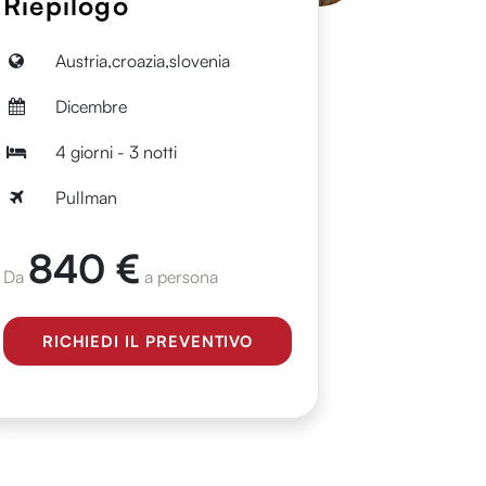
Riepilogo
Austria,croazia,slovenia
Dicembre
4 giorni - 3 notti
Pullman
840 €
Da
a persona
RICHIEDI IL PREVENTIVO