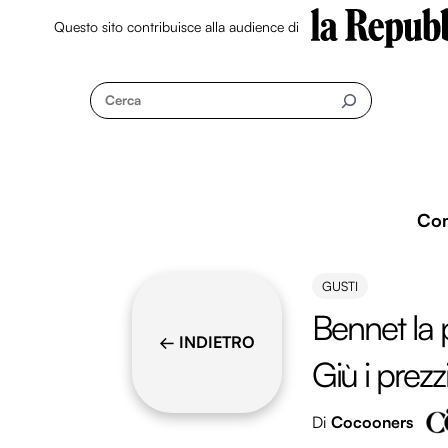
Questo sito contribuisce alla audience di
Skip
to
Cerca
content
Co
GUSTI
Bennet la
← INDIETRO
Giù i prezz
Di
Cocooners