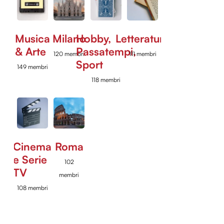
Musica
Milano
Hobby,
Letteratura
& Arte
Passatempi,
120 membri
111 membri
Sport
149 membri
118 membri
Cinema
Roma
e Serie
102
TV
membri
108 membri