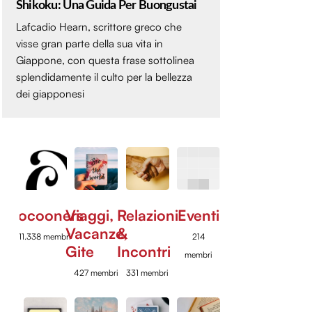
Shikoku: Una Guida Per Buongustai
Lafcadio Hearn, scrittore greco che
visse gran parte della sua vita in
Giappone, con questa frase sottolinea
splendidamente il culto per la bellezza
dei giapponesi
Cocooners
Viaggi,
Relazioni
Eventi
Vacanze,
&
11.338 membri
214
Gite
Incontri
membri
427 membri
331 membri