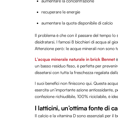
aumentare la concentrazione
recuperare le energie
aumentare la quota disponibile di calcio
Il problema è che con il passare del tempo lo st
disidratarsi. I famosi 8 bicchieri di acqua al
Attenzione però: le acque minerali non sono tu
L’acqua minerale naturale in brick Bennet
è
un basso residuo fisso, è perfetta per prevenire 
dissetarsi con tutta la freschezza regalata dal
I suoi benefici non finiscono qui. Questa acqu
esercita un’importante azione antiossidante, pe
confezione richiudibile, 100% riciclabile, è id
I latticini, un’ottima fonte di ca
Il calcio e la vitamina D sono essenziali per i