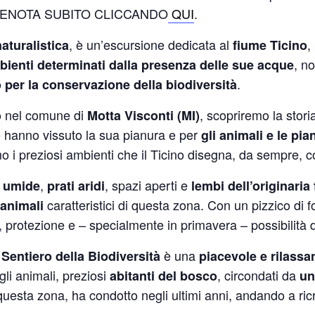
RENOTA SUBITO CLICCANDO
QUI
.
, è un’escursione dedicata al
,
aturalistica
fiume Ticino
, n
ambienti determinati dalla presenza delle sue acque
.
per la conservazione della biodiversità
o nel comune di
, scopriremo la stori
Motta Visconti (MI)
he hanno vissuto la sua pianura e per
gli animali e le pi
 i preziosi ambienti che il Ticino disegna, da sempre, c
,
, spazi aperti e
 umide
prati aridi
lembi dell’originaria
caratteristici di questa zona. Con un pizzico di 
 animali
protezione e – specialmente in primavera – possibilità di
è una
 Sentiero della Biodiversità
piacevole e rilass
li animali, preziosi
, circondati da
abitanti del bosco
un
 questa zona, ha condotto negli ultimi anni, andando a ricr