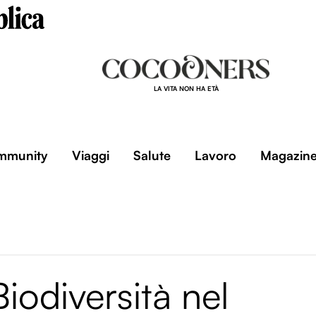
LA VITA NON HA ETÀ
mmunity
Viaggi
Salute
Lavoro
Magazin
Biodiversità nel