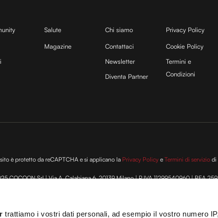
unity
Salute
Chi siamo
Privacy Policy
Magazine
Contattaci
Cookie Policy
i
Newsletter
Termini e
Condizioni
Diventa Partner
sito è protetto da reCAPTCHA e si applicano la
Privacy Policy
e
Termini di servizio
di
25 COCOON Srl | Via A. Calabiana 6, 20139 Milano | P.IVA 11299540960 | REA 25
ei
Cookies
–
Termini e Condizioni
– Le immagini stock sono parzialmente fornite da
 T.O. 148078 del 13/03/2024|
info@cocooners.com
| RC Unipol 198891541 | Iscrizione
r
trattiamo i vostri dati personali, ad esempio il vostro numero IP