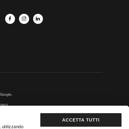
 Google.
92853
DepositPhotos
ACCETTA TUTTI
 Fondo Vacanze Felici n. 2737
, utilizzando