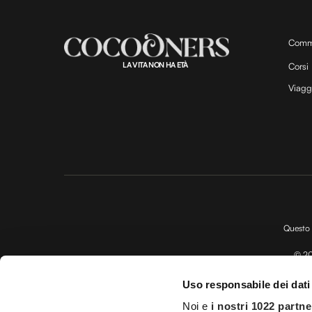
Comm
LA VITA NON HA ETÀ
Corsi
Viagg
Questo 
© 20
Impostazioni d
Uso responsabile dei dati
Licenza Agenzia di viaggio e
Noi e
i nostri 1022 partne