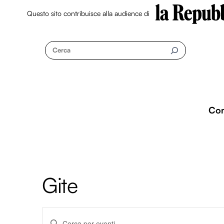
Questo sito contribuisce alla audience di
Skip
to
Cerca
content
Co
Gite
Eventi
I