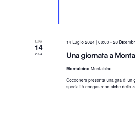
r
P
a
r
o
l
LUG
14 Luglio 2024 | 08:00
-
28 Dicembr
14
a
Una giornata a Monta
2024
C
h
Montalcino
Montalcino
i
Cocooners presenta una gita di un gi
a
specialità enogastronomiche della zon
v
e
.