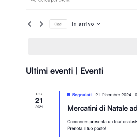
n
Ricerca
s
e
In arrivo
Oggi
e
r
S
i
e
viste
s
l
c
e
i
Navigazione
z
Ultimi eventi | Eventi
P
i
a
o
r
n
o
DIC
a
Segnalati
21 Dicembre 2024 | 
21
l
l
Mercatini di Natale a
2024
a
a
C
d
Cocooners presenta un tour esclusivo
h
a
Prenota il tuo posto!
i
t