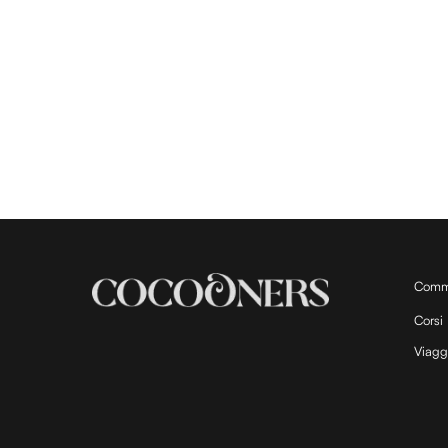
Comm
Corsi
Viagg