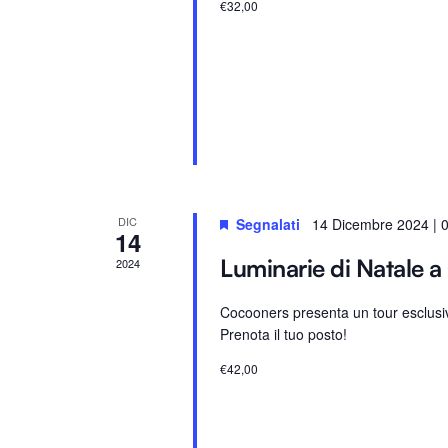
€32,00
a
a
v
.
e
.
C
e
r
c
a
DIC
Segnalati
14 Dicembre 2024 | 
14
E
Luminarie di Natale a
2024
v
e
Cocooners presenta un tour esclusiv
n
Prenota il tuo posto!
t
€42,00
i
p
e