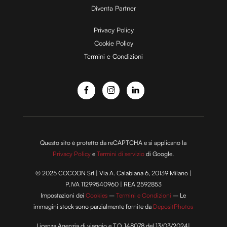
Diventa Partner
Privacy Policy
Cookie Policy
Termini e Condizioni
Questo sito è protetto da reCAPTCHA e si applicano la
Privacy Policy
e
Termini di servizio
di Google.
© 2025 COCOON Srl | Via A. Calabiana 6, 20139 Milano |
P.IVA 11299540960 | REA 2592853
Impostazioni dei
Cookies
–
Termini e Condizioni
– Le
immagini stock sono parzialmente fornite da
DepositPhotos
Licenza Agenzia di viaggio e T.O. 148078 del 13/03/2024|