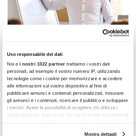
Uso responsabile dei dati
Noi e
i nostri 1022 partner
trattiamo i vostri dati
personali, ad esempio il vostro numero IP, utilizzando
tecnologie come i cookie per memorizzare e accedere
alle informazioni sul vostro dispositivo al fine di
pubblicare annunci e contenuti personalizzati, misurare
gli annunci e i contenuti, ricercare il pubblico e sviluppare
i servizi. Avete la possibilità di scegliere chi utilizza i
vostri dati e per quali scopi. Le vostre scelte in materia di
I percorsi di coaching che strutturiamo
privacy sono applicabili solo su questa proprietà digitale
sono efficaci per:
in cui avete effettuato le vostre scelte. È possibile
Mostra dettagli