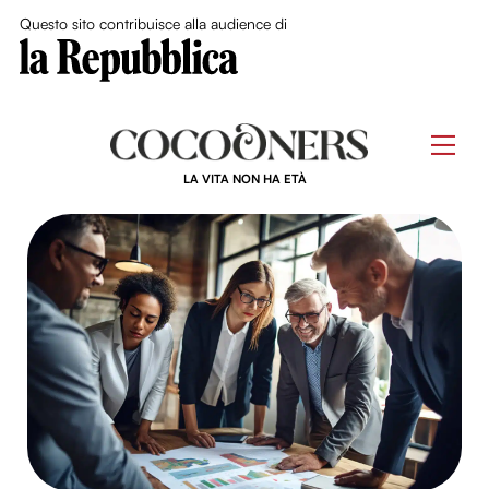
Close Me
Questo sito contribuisce alla audience di
Skip
to
Men
content
LA VITA NON HA ETÀ