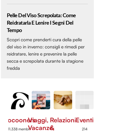
Pelle Del Viso Screpolata: Come
Reidratarla E Lenire I Segni Del
Tempo
Scopri come prenderti cura della pelle
del viso in inverno: consigli e rimedi per
reidratare, lenire e prevenire la pelle
secca e screpolata durante la stagione
fredda
Cocooners
Viaggi,
Relazioni
Eventi
Vacanze,
&
11.338 membri
214