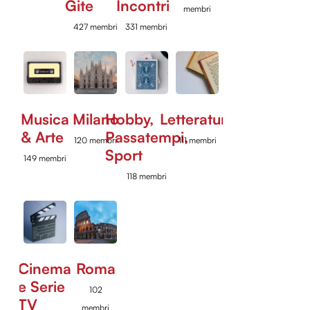
Gite
Incontri
membri
427 membri
331 membri
Musica
Milano
Hobby,
Letteratura
& Arte
Passatempi,
120 membri
111 membri
Sport
149 membri
118 membri
Cinema
Roma
e Serie
102
TV
membri