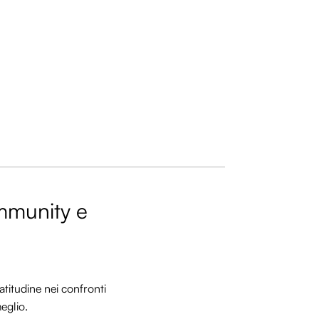
ommunity e
titudine nei confronti
meglio.