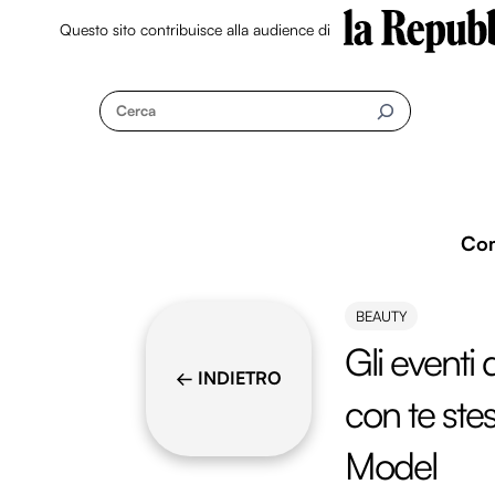
Questo sito contribuisce alla audience di
Skip
to
Cerca
content
Co
BEAUTY
Gli eventi
← INDIETRO
con te ste
Model