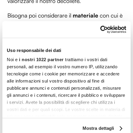
valorizzare il nostro décolleté.
Bisogna poi considerare il
materiale
con cui è
realizzato il reggiseno, prediligendo i modelli
realizzati con
fibre naturali
o almeno per la
maggior parte. Il
cotone
è la soluzione migliore,
anche se la
fibra elastica
aiuta a valorizzare di
Uso responsabile dei dati
più le forme. In generale, bisogna stare alla
Noi e
i nostri 1022 partner
trattiamo i vostri dati
personali, ad esempio il vostro numero IP, utilizzando
larga dai modelli che ci lasciano segni sulla
tecnologie come i cookie per memorizzare e accedere
pelle, spia di come siano troppo stretti per noi e
alle informazioni sul vostro dispositivo al fine di
inadatti. Nonostante il reggiseno sia un alleato
pubblicare annunci e contenuti personalizzati, misurare
irrinunciabile durante le nostre giornate, è bene
gli annunci e i contenuti, ricercare il pubblico e sviluppare
i servizi. Avete la possibilità di scegliere chi utilizza i
toglierlo per riposarsi
quando si è a casa e
vostri dati e per quali scopi. Le vostre scelte in materia di
tanto più durante la notte. Oltre a noi anche il
privacy sono applicabili solo su questa proprietà digitale
reggiseno deve rifiatare: una volta tolto va
in cui avete effettuato le vostre scelte. È possibile
Mostra dettagli
riposto, in modo tale che mantenga la sua
modificare o revocare il proprio consenso in qualsiasi