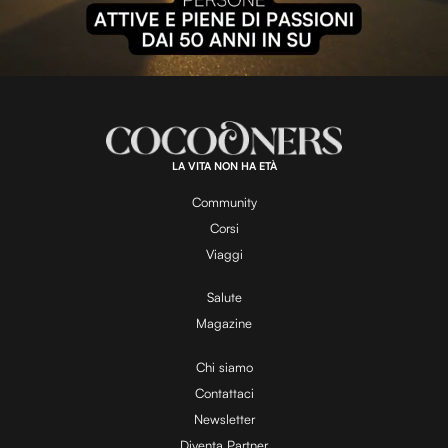
l
L
U
o
n
a
m
d
u
e
t
a
d
e
:
1
0
0
.
LA VITA NON HA ETÀ
0
y
0
%
Community
Corsi
V
Viaggi
Salute
Magazine
i
Chi siamo
Contattaci
d
Newsletter
Diventa Partner