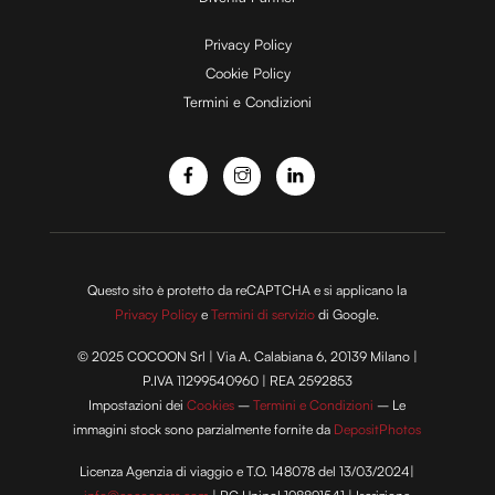
e
Privacy Policy
Cookie Policy
Termini e Condizioni
o
Questo sito è protetto da reCAPTCHA e si applicano la
Privacy Policy
e
Termini di servizio
di Google.
© 2025 COCOON Srl | Via A. Calabiana 6, 20139 Milano |
P.IVA 11299540960 | REA 2592853
Impostazioni dei
Cookies
–
Termini e Condizioni
– Le
immagini stock sono parzialmente fornite da
DepositPhotos
Licenza Agenzia di viaggio e T.O. 148078 del 13/03/2024|