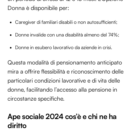
Donna è disponibile per:
Utilizziamo i cookie per personalizzare contenuti ed
annunci, per fornire funzionalità dei social media e per
Caregiver di familiari disabili o non autosufficienti;
analizzare il nostro traffico. Condividiamo inoltre
informazioni sul modo in cui utilizzi il nostro sito con i
Donne invalide con una disabilità almeno del 74%;
nostri partner che si occupano di analisi dei dati web,
pubblicità e social media, i quali potrebbero combinarle
Donne in esubero lavorativo da aziende in crisi.
con altre informazioni che hai fornito loro o che hanno
raccolto dal tuo utilizzo dei loro servizi.
Questa modalità di pensionamento anticipato
mira a offrire flessibilità e riconoscimento delle
particolari condizioni lavorative e di vita delle
donne, facilitando l’accesso alla pensione in
circostanze specifiche.
Ape sociale 2024 cos’è e chi ne ha
diritto