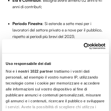
Età e Contributi
: Bisogna avere almeno 62 anni e 41
anni di contributi;
Periodo Finestra
: Si estende a sette mesi per i
lavoratori del settore privato e a nove per il pubblico,
rispetto ai periodi più brevi del 2023;
Incentivo al Posticipo
: È possibile far accreditare
direttamente in busta paga la quota IVS, normalmente
Uso responsabile dei dati
versata all’INPS, per chi sceglie di posticipare il
Noi e
i nostri 1022 partner
trattiamo i vostri dati
pensionamento. Questa opzione lascia inalterato il
personali, ad esempio il vostro numero IP, utilizzando
diritto di optare per la pensione anticipata in qualsiasi
tecnologie come i cookie per memorizzare e accedere
momento.
alle informazioni sul vostro dispositivo al fine di
pubblicare annunci e contenuti personalizzati, misurare
Queste modifiche mirano a offrire una
gli annunci e i contenuti, ricercare il pubblico e sviluppare
maggiore flessibilità nel passaggio alla
i servizi. Avete la possibilità di scegliere chi utilizza i