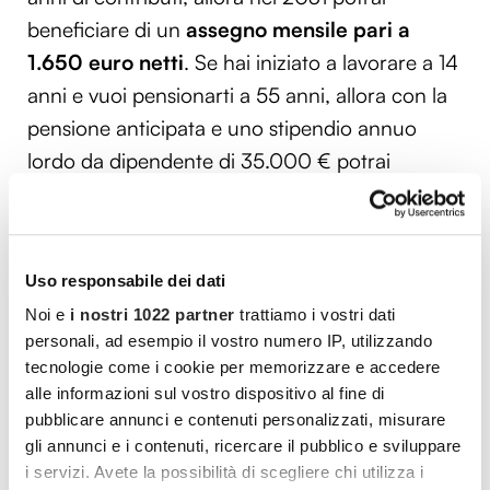
beneficiare di un
assegno mensile pari a
1.650 euro netti
. Se hai iniziato a lavorare a 14
anni e vuoi pensionarti a 55 anni, allora con la
pensione anticipata e uno stipendio annuo
lordo da dipendente di 35.000 € potrai
arrivare a percepire anche 1.426 euro netti,
sempre se si considera il tuo ultimo stipendio.
Uso responsabile dei dati
Noi e
i nostri 1022 partner
trattiamo i vostri dati
Il calcolo della pensione
è molto complesso,
personali, ad esempio il vostro numero IP, utilizzando
perché si tratta di un sistema misto, che tiene
tecnologie come i cookie per memorizzare e accedere
alle informazioni sul vostro dispositivo al fine di
conto del montante contributivo per il
pubblicare annunci e contenuti personalizzati, misurare
coefficiente di trasformazione, che varia in base
gli annunci e i contenuti, ricercare il pubblico e sviluppare
all’età. Il coefficiente di trasformazione, ad
i servizi. Avete la possibilità di scegliere chi utilizza i