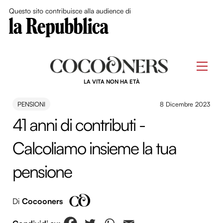
Close Me
Questo sito contribuisce alla audience di
Skip
to
Men
content
LA VITA NON HA ETÀ
PENSIONI
8 Dicembre 2023
41 anni di contributi -
Calcoliamo insieme la tua
pensione
Di
Cocooners