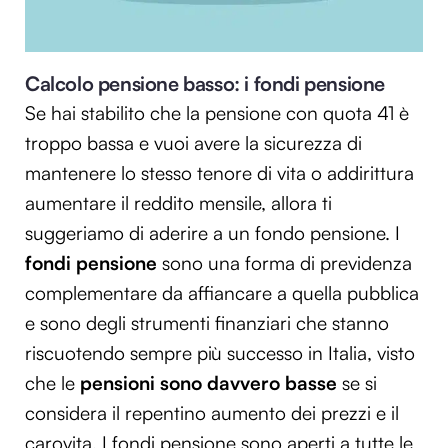
Utilizziamo i cookie per personalizzare contenuti ed
annunci, per fornire funzionalità dei social media e per
analizzare il nostro traffico. Condividiamo inoltre
Calcolo pensione basso: i fondi pensione
informazioni sul modo in cui utilizzi il nostro sito con i
Se hai stabilito che la pensione con quota 41 è
nostri partner che si occupano di analisi dei dati web,
troppo bassa e vuoi avere la sicurezza di
pubblicità e social media, i quali potrebbero combinarle
con altre informazioni che hai fornito loro o che hanno
mantenere lo stesso tenore di vita o addirittura
raccolto dal tuo utilizzo dei loro servizi.
aumentare il reddito mensile, allora ti
suggeriamo di aderire a un fondo pensione. I
fondi pensione
sono una forma di previdenza
complementare da affiancare a quella pubblica
e sono degli strumenti finanziari che stanno
riscuotendo sempre più successo in Italia, visto
che le
pensioni sono davvero basse
se si
considera il repentino aumento dei prezzi e il
carovita. I fondi pensione sono aperti a tutte le