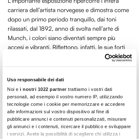
L’importante esposizione ripercorre l’intera
carriera dell’artista norvegese e dimostra come
dopo un primo periodo tranquillo, dai toni
rilassati, dal 1892, anno di svolta nell’arte di
Munch, i colori siano diventati sempre più
accesi e vibranti. Riflettono, infatti, le sue forti
emozioni e sensazioni, quali
l’angoscia
esistenziale, la disperazione, il senso di
impotenza e di solitudine.
Ne è una
Uso responsabile dei dati
dimostrazione l’
Urlo,
il suo dipinto più famoso
Noi e
i nostri 1022 partner
trattiamo i vostri dati
ed iconico e forse uno tra i più celebri al
personali, ad esempio il vostro numero IP, utilizzando
mondo, in cui l’artista ha trasmesso la sua
tecnologie come i cookie per memorizzare e accedere
angoscia ed il suo dramma esistenziale. La
alle informazioni sul vostro dispositivo al fine di
pubblicare annunci e contenuti personalizzati, misurare
figura al centro del dipinto, spettrale e
gli annunci e i contenuti, ricercare il pubblico e sviluppare
deformata, però, non è solo la testimonianza
i servizi. Avete la possibilità di scegliere chi utilizza i