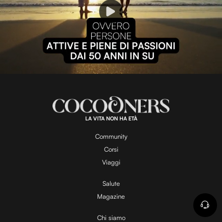
P
l
L
U
o
n
a
m
d
u
e
t
a
d
e
:
1
0
0
.
LA VITA NON HA ETÀ
0
y
0
%
Community
Corsi
V
Viaggi
Salute
Magazine
i
Chi siamo