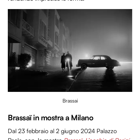
Utilizziamo i cookie per personalizzare contenuti ed
annunci, per fornire funzionalità dei social media e per
analizzare il nostro traffico. Condividiamo inoltre
informazioni sul modo in cui utilizzi il nostro sito con i
nostri partner che si occupano di analisi dei dati web,
pubblicità e social media, i quali potrebbero combinarle
con altre informazioni che hai fornito loro o che hanno
raccolto dal tuo utilizzo dei loro servizi.
Brassai
Brassaï in mostra a Milano
Dal 23 febbraio al 2 giugno 2024 Palazzo