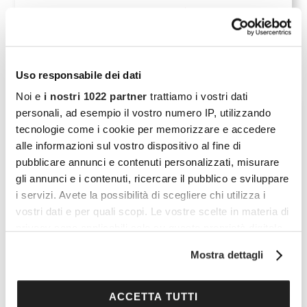
Leggi tutto...
Uso responsabile dei dati
Noi e
i nostri 1022 partner
trattiamo i vostri dati
Café Cocooners
personali, ad esempio il vostro numero IP, utilizzando
tecnologie come i cookie per memorizzare e accedere
alle informazioni sul vostro dispositivo al fine di
Ursula Beretta
pubblicare annunci e contenuti personalizzati, misurare
gli annunci e i contenuti, ricercare il pubblico e sviluppare
i servizi. Avete la possibilità di scegliere chi utilizza i
vostri dati e per quali scopi. Le vostre scelte in materia di
Che fine hanno fatto le ragazze di Non è la Rai?
privacy sono applicabili solo su questa proprietà digitale
Storie, carriere, successi e vite lontane dai riflettori
in cui avete effettuato le vostre scelte. È possibile
Mostra dettagli
modificare o revocare il proprio consenso in qualsiasi
delle protagoniste del programma che ha segnato la
momento dalla Dichiarazione sui cookie o facendo clic
tv italiana negli anni ’90
sull'icona di attivazione della privacy.
ACCETTA TUTTI