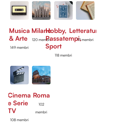
Musica
Milano
Hobby,
Letteratura
& Arte
Passatempi,
120 membri
111 membri
Sport
149 membri
118 membri
Cinema
Roma
e Serie
102
TV
membri
108 membri