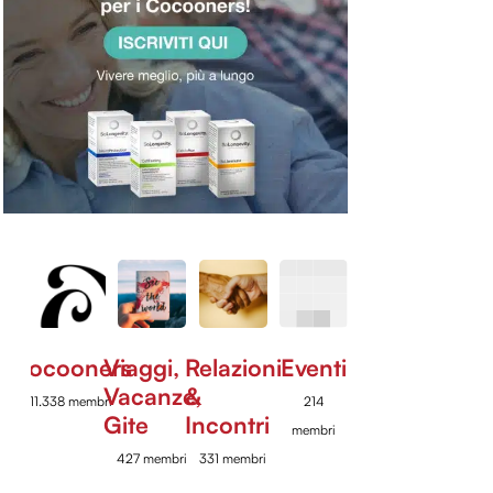
Cocooners
Viaggi,
Relazioni
Eventi
Vacanze,
&
11.338 membri
214
Gite
Incontri
membri
427 membri
331 membri