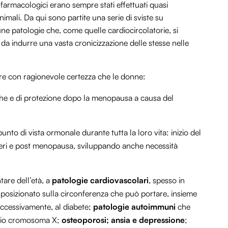
 e farmacologici erano sempre stati effettuati quasi
mali. Da qui sono partite una serie di sviste su
une patologie che, come quelle cardiocircolatorie, si
da indurre una vasta cronicizzazione delle stesse nelle
re con ragionevole certezza che le donne:
iche e di protezione dopo la menopausa a causa del
nto di vista ormonale durante tutta la loro vita: inizio del
 peri e post menopausa, sviluppando anche necessità
tare dell’età, a
patologie cardiovascolari
, spesso in
osizionato sulla circonferenza che può portare, insieme
successivamente, al diabete;
patologie autoimmuni
che
pio cromosoma X;
osteoporosi;
ansia e depressione
;