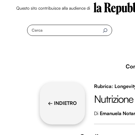
Questo sito contribuisce alla audience di
Skip
to
Cerca
content
Co
Longevit
Nutrizione
← INDIETRO
Di
Emanuela Notar