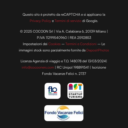
Questo sito è protetto da reCAPTCHA e si applicano la
Privacy Policy
e
Termini di servizio
di Google.
© 2025 COCOON Srl | Via A. Calabiana 6, 20139 Milano |
P.IVA 11299540960 | REA 2592853
Impostazioni dei
Cookies
–
Termini e Condizioni
– Le
immagini stock sono parzialmente fornite da
DepositPhotos
Licenza Agenzia di viaggio e T.O. 148078 del 13/03/2024|
info@cocooners.com
| RC Unipol 198891541 | Iscrizione
Fondo Vacanze Felici n. 2737