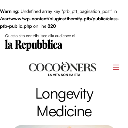
Close Me
Warning
: Undefined array key "ptb_ptt_pagination_post" in
/var/www/wp-content/plugins/themify-ptb/public/class-
ptb-public.php
on line
820
Questo sito contribuisce alla audience di
Skip
to
Men
content
LA VITA NON HA ETÀ
Longevity
Medicine