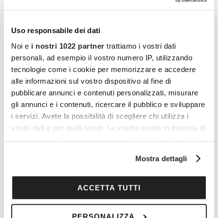
sono e come si
Uso responsabile dei dati
risolvono?
Noi e
i nostri 1022 partner
trattiamo i vostri dati
personali, ad esempio il vostro numero IP, utilizzando
METABOLISMO E DISMETABOLISMI. Il ruolo chiave
tecnologie come i cookie per memorizzare e accedere
delle Sirtuine e della supplementazione alimentare nel
alle informazioni sul vostro dispositivo al fine di
mantenimento di un corretto metabolismo con azione
anti-invecchiamento
pubblicare annunci e contenuti personalizzati, misurare
gli annunci e i contenuti, ricercare il pubblico e sviluppare
LEGGI L'ARTICOLO
i servizi. Avete la possibilità di scegliere chi utilizza i
vostri dati e per quali scopi. Le vostre scelte in materia di
privacy sono applicabili solo su questa proprietà digitale
in cui avete effettuato le vostre scelte. È possibile
Mostra dettagli
modificare o revocare il proprio consenso in qualsiasi
momento dalla Dichiarazione sui cookie o facendo clic
sull'icona di attivazione della privacy.
ACCETTA TUTTI
Con il tuo consenso, vorremmo anche:
PERSONALIZZA