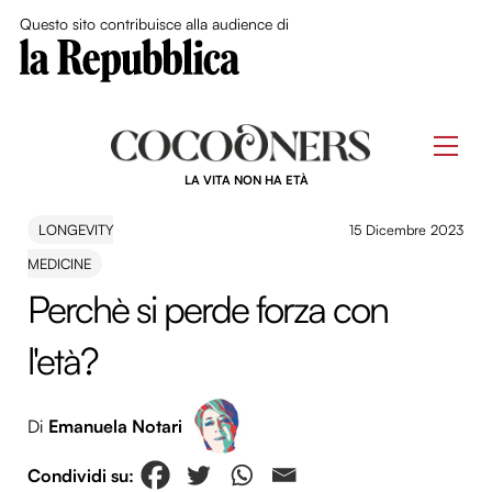
Close Me
Questo sito contribuisce alla audience di
Skip
to
Men
content
LA VITA NON HA ETÀ
LONGEVITY
15 Dicembre 2023
MEDICINE
Perchè si perde forza con
l'età?
Di
Emanuela Notari