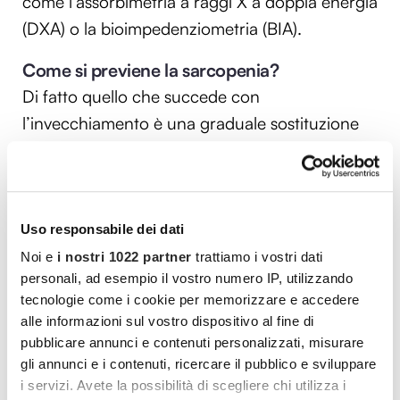
come l’assorbimetria a raggi X a doppia energia
(DXA) o la bioimpedenziometria (BIA).
Come si previene la sarcopenia?
Di fatto quello che succede con
l’invecchiamento è una graduale sostituzione
della massa magra (muscolo) con massa grassa
e fibrosa.
Molti fattori sono alla base della
perdita di muscolo,
ormonali,
per esempio, ma
anche
infiammatori
e persino alcune malattie,
Uso responsabile dei dati
come molti tumori specie nell’area dello
Noi e
i nostri 1022 partner
trattiamo i vostri dati
personali, ad esempio il vostro numero IP, utilizzando
stomaco e del collo, o
dismetabolismi
che
tecnologie come i cookie per memorizzare e accedere
riducono la capacità di inibire la scissione delle
alle informazioni sul vostro dispositivo al fine di
proteine dopo i pasti e aumentano il consumo
pubblicare annunci e contenuti personalizzati, misurare
di aminoacidi da parte del fegato e del tubo
gli annunci e i contenuti, ricercare il pubblico e sviluppare
i servizi. Avete la possibilità di scegliere chi utilizza i
digerente, riducendo la quantità destinata alla