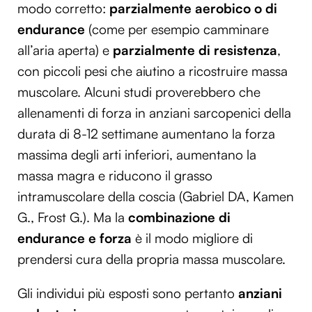
modo corretto:
parzialmente aerobico o di
Utilizziamo i cookie per personalizzare contenuti ed
endurance
(come per esempio camminare
annunci, per fornire funzionalità dei social media e per
all’aria aperta) e
parzialmente di resistenza
,
analizzare il nostro traffico. Condividiamo inoltre
informazioni sul modo in cui utilizzi il nostro sito con i
con piccoli pesi che aiutino a ricostruire massa
nostri partner che si occupano di analisi dei dati web,
muscolare. Alcuni studi proverebbero che
pubblicità e social media, i quali potrebbero combinarle
allenamenti di forza in anziani sarcopenici della
con altre informazioni che hai fornito loro o che hanno
durata di 8-12 settimane aumentano la forza
raccolto dal tuo utilizzo dei loro servizi.
massima degli arti inferiori, aumentano la
massa magra e riducono il grasso
intramuscolare della coscia (Gabriel DA, Kamen
G., Frost G.). Ma la
combinazione di
endurance e forza
è il modo migliore di
prendersi cura della propria massa muscolare.
Gli individui più esposti sono pertanto
anziani