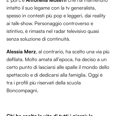
E poi c’è
Antonella Mosetti
che ha mantenuto
Utilizziamo i cookie per personalizzare contenuti ed
intatto il suo legame con la tv generalista,
annunci, per fornire funzionalità dei social media e per
spesso in contesti più pop e leggeri, dai reality
analizzare il nostro traffico. Condividiamo inoltre
ai talk-show. Personaggio controverso e
informazioni sul modo in cui utilizzi il nostro sito con i
istintivo, è rimasta nel radar televisivo quasi
nostri partner che si occupano di analisi dei dati web,
pubblicità e social media, i quali potrebbero combinarle
senza soluzione di continuità.
con altre informazioni che hai fornito loro o che hanno
raccolto dal tuo utilizzo dei loro servizi.
Alessia Merz
, al contrario, ha scelto una via più
defilata. Molto amata all’epoca, ha deciso a un
certo punto di lasciarsi alle spalle il mondo dello
spettacolo e di dedicarsi alla famiglia. Oggi è
tra i profili più riservati della scuola
Boncompagni.
Chi ha scelto la vita di tutti i giorni: le