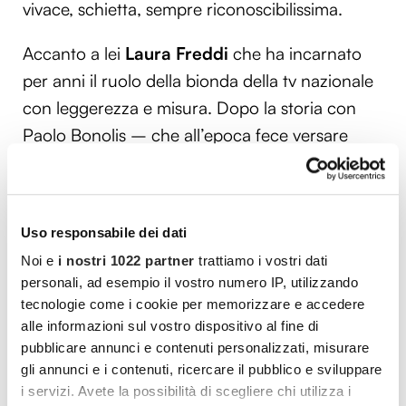
vivace, schietta, sempre riconoscibilissima.
Accanto a lei
Laura Freddi
che ha incarnato
per anni il ruolo della bionda della tv nazionale
con leggerezza e misura. Dopo la storia con
Paolo Bonolis – che all’epoca fece versare
fiumi di inchiostro – è rimasta nel mondo
dell’intrattenimento, poi è diventata mamma e
oggi è una presenza rassicurante nei salotti
Uso responsabile dei dati
televisivi.
Noi e
i nostri 1022 partner
trattiamo i vostri dati
personali, ad esempio il vostro numero IP, utilizzando
Più professionale la strada di
Alessia Mancini
,
tecnologie come i cookie per memorizzare e accedere
che ha saputo trasformare il successo degli
alle informazioni sul vostro dispositivo al fine di
anni ’90 in una maturità televisiva solida da
pubblicare annunci e contenuti personalizzati, misurare
conduttrice. La sua vita privata, accanto a
gli annunci e i contenuti, ricercare il pubblico e sviluppare
i servizi. Avete la possibilità di scegliere chi utilizza i
Flavio Montrucchio, è diventata parte della sua