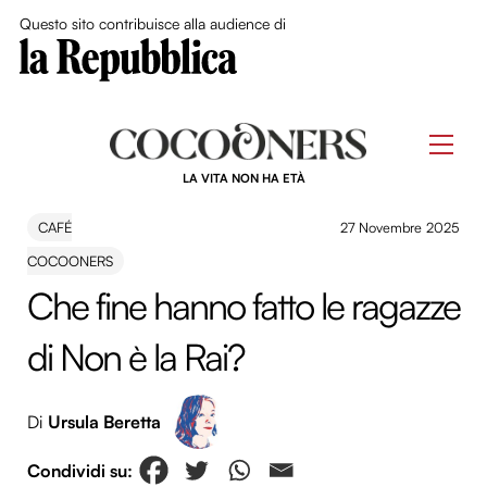
Close Me
Questo sito contribuisce alla audience di
Skip
to
Men
content
LA VITA NON HA ETÀ
CAFÉ
27 Novembre 2025
COCOONERS
Che fine hanno fatto le ragazze
di Non è la Rai?
Di
Ursula Beretta