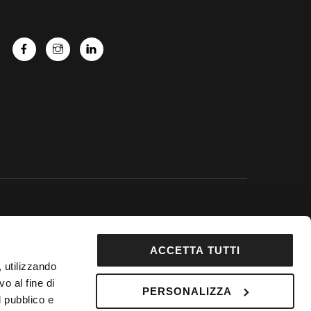
 Google.
ACCETTA TUTTI
92853
, utilizzando
DepositPhotos
o al fine di
PERSONALIZZA
l pubblico e
 Fondo Vacanze Felici n. 2737