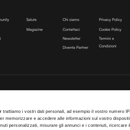
unity
Salute
Chi siamo
Privacy Policy
Magazine
Contattaci
Cookie Policy
i
Newsletter
Termini e
Condizioni
Diventa Partner
sito è protetto da reCAPTCHA e si applicano la
Privacy Policy
e
Termini di servizio
di
25 COCOON Srl | Via A. Calabiana 6, 20139 Milano | P.IVA 11299540960 | REA 25
r
trattiamo i vostri dati personali, ad esempio il vostro numero IP
ei
Cookies
–
Termini e Condizioni
– Le immagini stock sono parzialmente fornite da
er memorizzare e accedere alle informazioni sul vostro dispositiv
uti personalizzati, misurare gli annunci e i contenuti, ricercare i
 T.O. 148078 del 13/03/2024|
info@cocooners.com
| RC Unipol 198891541 | Iscrizione