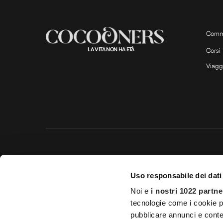
Comm
LA VITA NON HA ETÀ
Corsi
Viagg
Questo 
Uso responsabile dei dati
© 20
Noi e
i nostri 1022 partne
Impostazioni d
tecnologie come i cookie p
pubblicare annunci e conten
Licenza Agenzia di viaggio e