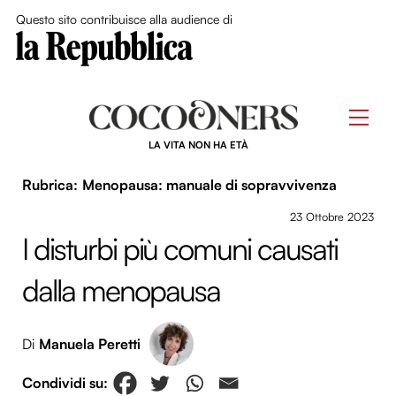
Close Me
Questo sito contribuisce alla audience di
Skip
to
Men
content
LA VITA NON HA ETÀ
Menopausa: manuale di sopravvivenza
23 Ottobre 2023
I disturbi più comuni causati
dalla menopausa
Di
Manuela Peretti