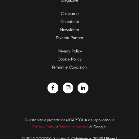
i
Chi siamo
Contattaci
d
Newsletter
Diventa Partner
e
Privacy Policy
Cookie Policy
Termini e Condizioni
o
Questo sito è protetto da reCAPTCHA e si applicano la
Privacy Policy
e
Termini di servizio
di Google.
© 2025 COCOON Srl | Via A. Calabiana 6, 20139 Milano |