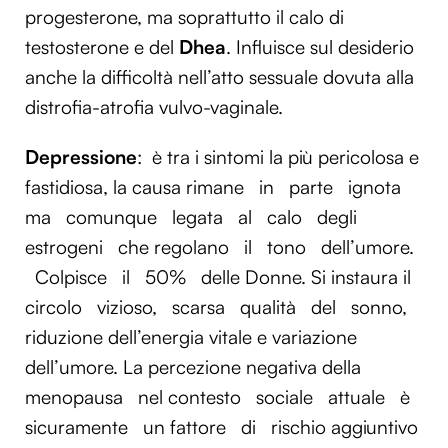
progesterone, ma soprattutto il calo di
testosterone e del
Dhea
. Influisce sul desiderio
anche la difficoltà nell’atto sessuale dovuta alla
distrofia-atrofia vulvo-vaginale.
Depressione
:
è tra i sintomi la più pericolosa e
fastidiosa, la causa rimane
in
parte
ignota
ma
comunque
legata
al
calo
degli
estrogeni
che regolano
il
tono
dell’umore.
Colpisce
il
50%
delle Donne. Si instaura il
circolo
vizioso,
scarsa
qualità
del
sonno,
riduzione dell’energia vitale e variazione
dell’umore. La percezione negativa della
menopausa
nel contesto
sociale
attuale
è
sicuramente
un fattore
di
rischio aggiuntivo