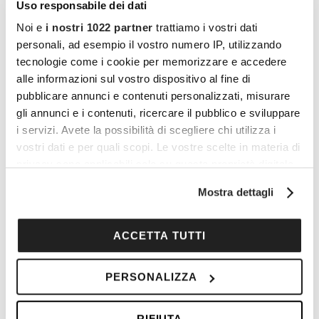
Uso responsabile dei dati
sindrome metabolica. Altro
fattore
di
rischio
é
l’obesità
che
insieme
all’alterazione
Noi e
i nostri 1022 partner
trattiamo i vostri dati
personali, ad esempio il vostro numero IP, utilizzando
metabolica porta ad un aumento dei rischi
tecnologie come i cookie per memorizzare e accedere
cardiologici soprattutto nella prima fase della
alle informazioni sul vostro dispositivo al fine di
menopausa. Il 45% delle donne in climaterio è
pubblicare annunci e contenuti personalizzati, misurare
iperteso. I sintomi dell’infarto vengono
gli annunci e i contenuti, ricercare il pubblico e sviluppare
i servizi. Avete la possibilità di scegliere chi utilizza i
sottovalutati dalle donne ma in realtà la
vostri dati e per quali scopi. Le vostre scelte in materia di
sindrome ischemica risulta mortale in
privacy sono applicabili solo su questa proprietà digitale
percentuale superiore nelle donne rispetto agli
in cui avete effettuato le vostre scelte. È possibile
Mostra dettagli
uomini.
modificare o revocare il proprio consenso in qualsiasi
momento dalla Dichiarazione sui cookie o facendo clic
sull'icona di attivazione della privacy.
Incontinenza urinaria
:
lieve o più grave non
ACCETTA TUTTI
solo legata alla secchezza vaginale ma anche a
Con il tuo consenso, vorremmo anche:
condizioni anatomiche o funzionali alterate.
PERSONALIZZA
raccogliere informazioni sulla tua posizione
geografica, con un'approssimazione di qualche
Infine, un altro sintomo comune in menopausa
RIFIUTA