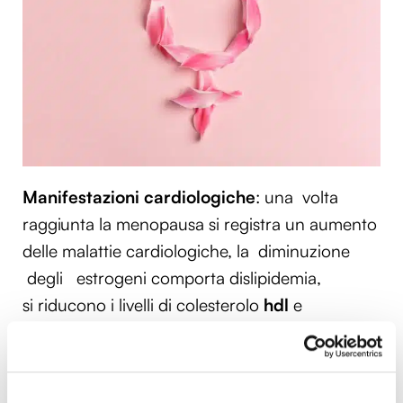
Manifestazioni cardiologiche
: una volta
raggiunta la menopausa si registra un aumento
delle malattie cardiologiche, la
diminuzione
degli
estrogeni comporta dislipidemia,
si
riducono i livelli di colesterolo
hdl
e
aumentano i valori dell’apolipoproteina,
aumentano i trigliceridi e la glicemia. Il 32%
delle donne in menopausa presenta la