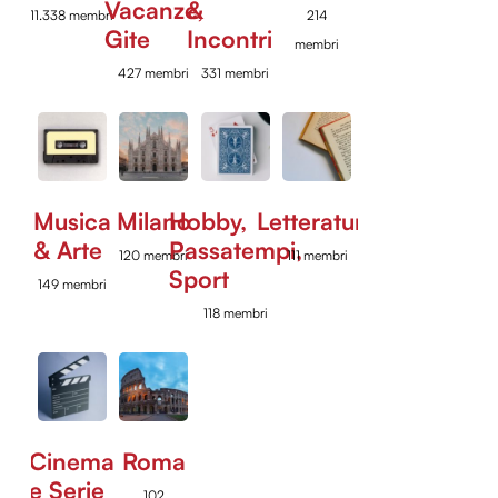
Vacanze,
&
11.338 membri
214
Gite
Incontri
membri
427 membri
331 membri
Musica
Milano
Hobby,
Letteratura
& Arte
Passatempi,
120 membri
111 membri
Sport
149 membri
118 membri
Cinema
Roma
e Serie
102