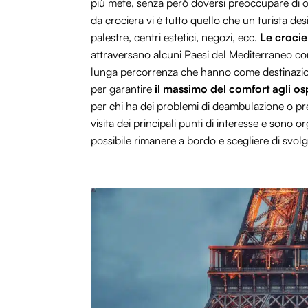
più mete, senza però doversi preoccupare di or
da crociera vi è tutto quello che un turista desi
palestre, centri estetici, negozi, ecc.
Le croci
attraversano alcuni Paesi del Mediterraneo co
lunga percorrenza che hanno come destinazione
per garantire
il massimo del comfort agli osp
per chi ha dei problemi di deambulazione o pres
visita dei principali punti di interesse e sono o
possibile rimanere a bordo e scegliere di svolge