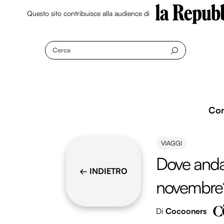
Questo sito contribuisce alla audience di
Skip
to
Cerca
content
Co
VIAGGI
Dove andar
← INDIETRO
novembre
Di
Cocooners