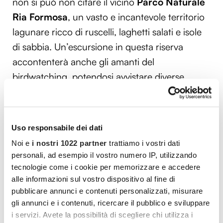
non si può non citare il vicino
Parco Naturale
Ria Formosa
, un vasto e incantevole territorio
lagunare ricco di ruscelli, laghetti salati e isole
di sabbia. Un’escursione in questa riserva
accontenterà anche gli amanti del
birdwatching, potendosi avvistare diverse
specie di uccelli migratori.
In barca si può invece raggiungere il
Uso responsabile dei dati
promontorio di
Ponta de Piedade
, dal quale si
Noi e
i nostri 1022 partner
trattiamo i vostri dati
ha la vista più bella sulla costa dell’Algarve, tra
personali, ad esempio il vostro numero IP, utilizzando
falesie, pilastri rocciosi e archi naturali.
tecnologie come i cookie per memorizzare e accedere
alle informazioni sul vostro dispositivo al fine di
Non lontano da Faro si trovano
Tavira
, borgo
pubblicare annunci e contenuti personalizzati, misurare
attraversato dal Rio Gilão dominato dalla mole
gli annunci e i contenuti, ricercare il pubblico e sviluppare
del Castello Moresco e il villaggio medioevale di
i servizi. Avete la possibilità di scegliere chi utilizza i