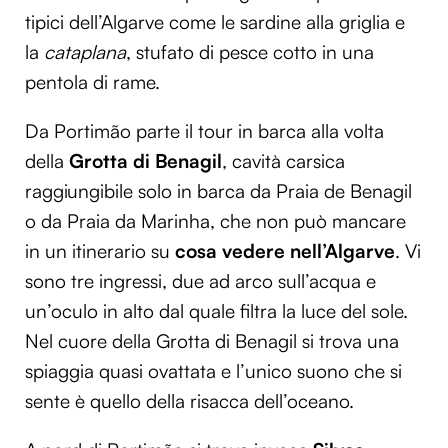
tipici dell’Algarve come le sardine alla griglia e
Utilizziamo i cookie per personalizzare contenuti ed
annunci, per fornire funzionalità dei social media e per
la
cataplana
, stufato di pesce cotto in una
analizzare il nostro traffico. Condividiamo inoltre
pentola di rame.
informazioni sul modo in cui utilizzi il nostro sito con i
nostri partner che si occupano di analisi dei dati web,
Da Portimão parte il tour in barca alla volta
pubblicità e social media, i quali potrebbero combinarle
della
Grotta di Benagil
, cavità carsica
con altre informazioni che hai fornito loro o che hanno
raggiungibile solo in barca da Praia de Benagil
raccolto dal tuo utilizzo dei loro servizi.
o da Praia da Marinha, che non può mancare
in un itinerario su
cosa vedere nell’Algarve
. Vi
sono tre ingressi, due ad arco sull’acqua e
un’oculo in alto dal quale filtra la luce del sole.
Nel cuore della Grotta di Benagil si trova una
spiaggia quasi ovattata e l’unico suono che si
sente è quello della risacca dell’oceano.