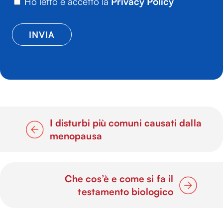
Ho letto e accetto la
Privacy Policy
I disturbi più comuni causati dalla
menopausa
Che cos’è e come si fa il
testamento biologico