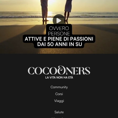
P
l
L
U
o
n
a
m
d
u
e
t
a
d
e
:
1
0
0
.
LA VITA NON HA ETÀ
0
y
0
%
Community
Corsi
V
Viaggi
Salute