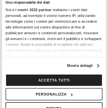
Uso responsabile dei dati
menopausa può essere un momento di
Noi e
i nostri 1022 partner
trattiamo i vostri dati
riflessione e crescita personale. Prenditi il
personali, ad esempio il vostro numero IP, utilizzando
tempo di curarti e di concentrarti sul tuo
tecnologie come i cookie per memorizzare e accedere
benessere fisico e mentale.
alle informazioni sul vostro dispositivo al fine di
pubblicare annunci e contenuti personalizzati, misurare
La menopausa è un momento di
gli annunci e i contenuti, ricercare il pubblico e sviluppare
i servizi. Avete la possibilità di scegliere chi utilizza i
trasformazione ma con il giusto approccio e
vostri dati e per quali scopi. Le vostre scelte in materia di
supporto può essere affrontata con successo.
privacy sono applicabili solo su questa proprietà digitale
Prendersi cura di sé stesse durante questo
in cui avete effettuato le vostre scelte. È possibile
Mostra dettagli
periodo è fondamentale per mantenere una
modificare o revocare il proprio consenso in qualsiasi
momento dalla Dichiarazione sui cookie o facendo clic
buona qualità della vita e prevenire potenziali
sull'icona di attivazione della privacy.
ACCETTA TUTTI
problemi di salute. Sfrutta questa occasione per
adottare uno stile di vita sano e curare il tuo
Con il tuo consenso, vorremmo anche:
PERSONALIZZA
benessere cerca di mantenere una prospettiva
raccogliere informazioni sulla tua posizione
positiva mentre affronti questa nuova
geografica, con un'approssimazione di qualche