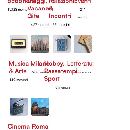
Cocooners
Viaggi,
Relazioni
Eventi
Vacanze,
&
11.338 membri
214
Gite
Incontri
membri
427 membri
331 membri
Musica
Milano
Hobby,
Letteratura
& Arte
Passatempi,
120 membri
111 membri
Sport
149 membri
118 membri
Cinema
Roma