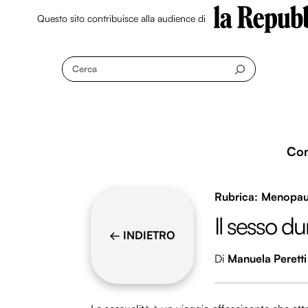
Questo sito contribuisce alla audience di
Skip
to
Cerca
content
Co
Menopaus
Il sesso dur
← INDIETRO
Di
Manuela Peretti