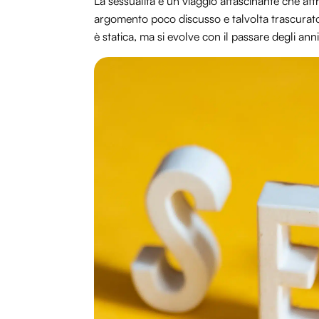
La sessualità è un viaggio affascinante che att
argomento poco discusso e talvolta trascurato.
è statica, ma si evolve con il passare degli an