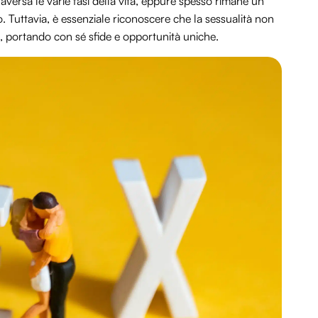
raversa le varie fasi della vita, eppure spesso rimane un
 Tuttavia, è essenziale riconoscere che la sessualità non
ni, portando con sé sfide e opportunità uniche.