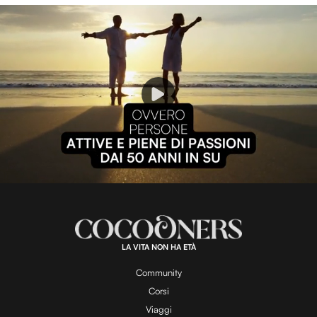
P
l
L
U
o
n
a
m
d
u
e
t
a
d
e
:
1
0
0
.
LA VITA NON HA ETÀ
0
y
0
%
Community
Corsi
Viaggi