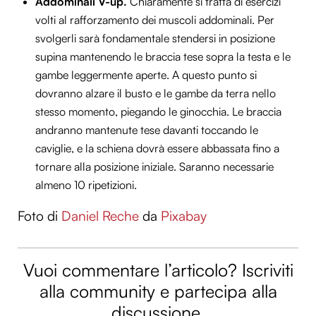
Addominali V-up.
Chiaramente si tratta di esercizi
Utilizziamo i cookie per personalizzare contenuti ed
volti al rafforzamento dei muscoli addominali. Per
annunci, per fornire funzionalità dei social media e per
svolgerli sarà fondamentale stendersi in posizione
analizzare il nostro traffico. Condividiamo inoltre
supina mantenendo le braccia tese sopra la testa e le
informazioni sul modo in cui utilizzi il nostro sito con i
gambe leggermente aperte. A questo punto si
nostri partner che si occupano di analisi dei dati web,
dovranno alzare il busto e le gambe da terra nello
pubblicità e social media, i quali potrebbero combinarle
stesso momento, piegando le ginocchia. Le braccia
con altre informazioni che hai fornito loro o che hanno
andranno mantenute tese davanti toccando le
raccolto dal tuo utilizzo dei loro servizi.
caviglie, e la schiena dovrà essere abbassata fino a
tornare alla posizione iniziale. Saranno necessarie
almeno 10 ripetizioni.
Foto di
Daniel Reche
da
Pixabay
Vuoi commentare l’articolo? Iscriviti
alla community e partecipa alla
discussione.