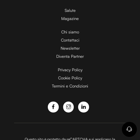
V
Salute
Magazine
i
Chi siamo
Contattaci
d
Newsletter
Diventa Partner
e
Privacy Policy
Cookie Policy
Termini e Condizioni
o
Questo sito è protetto da reCAPTCHA e si applicano la