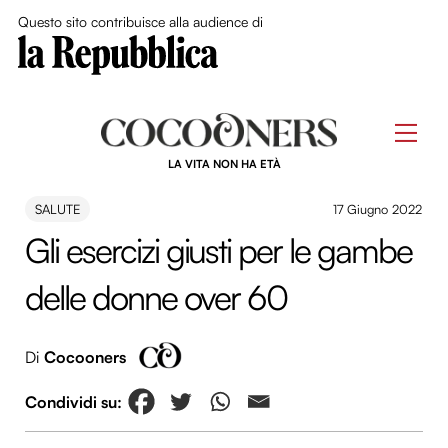
Close Me
Questo sito contribuisce alla audience di
Skip
to
Men
content
LA VITA NON HA ETÀ
SALUTE
17 Giugno 2022
Gli esercizi giusti per le gambe
delle donne over 60
Di
Cocooners