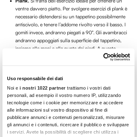
Plank.
Si tratta dell’esercizio ideale per ottenere un
ventre davvero piatto. Per svolgere esercizi di plank è
necessario distendersi su un tappetino possibilmente
antiscivolo, e tenere l’addome rivolto verso il basso. I
gomiti invece, andranno piegati a 90°. Gli avambracci
andranno appoggiati sulla superficie del tappetino,
insieme alle mani e alle punte dei piedi. A questo
punto si dovrà rimanere in equilibrio nella posizione
per almeno 5 minuti.
Affondi.
Si tratta di esercizi per tonificare le gambe, di
Uso responsabile dei dati
cui abbiamo fatto cenno in precedenza. Rimanendo in
Noi e
i nostri 1022 partner
trattiamo i vostri dati
piedi sarà necessario allungare una gamba in avanti.
personali, ad esempio il vostro numero IP, utilizzando
L’altra gamba invece, dovrà essere piegata fino a
tecnologie come i cookie per memorizzare e accedere
sfiorare il pavimento con il ginocchio. Importantissimo
alle informazioni sul vostro dispositivo al fine di
è tenere ben fermo il busto durante l’esecuzione
pubblicare annunci e contenuti personalizzati, misurare
dell’esercizio.
gli annunci e i contenuti, ricercare il pubblico e sviluppare
i servizi. Avete la possibilità di scegliere chi utilizza i