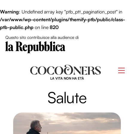
Close Me
Warning
: Undefined array key "ptb_ptt_pagination_post" in
/var/www/wp-content/plugins/themify-ptb/public/class-
ptb-public.php
on line
820
Questo sito contribuisce alla audience di
Skip
to
Men
content
LA VITA NON HA ETÀ
Salute