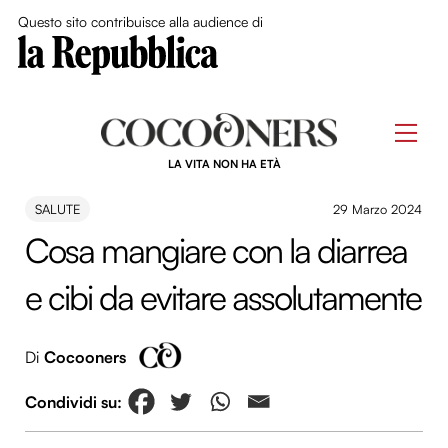
Close Me
Questo sito contribuisce alla audience di
Skip
to
Men
content
LA VITA NON HA ETÀ
SALUTE
29 Marzo 2024
Cosa mangiare con la diarrea
e cibi da evitare assolutamente
Di
Cocooners