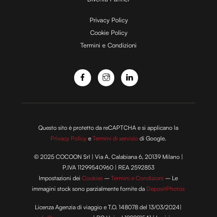
e
Privacy Policy
Cookie Policy
Termini e Condizioni
o
Questo sito è protetto da reCAPTCHA e si applicano la
Privacy Policy
e
Termini di servizio
di Google.
© 2025 COCOON Srl | Via A. Calabiana 6, 20139 Milano |
P.IVA 11299540960 | REA 2592853
Impostazioni dei
Cookies
–
Termini e Condizioni
– Le
immagini stock sono parzialmente fornite da
DepositPhotos
Licenza Agenzia di viaggio e T.O. 148078 del 13/03/2024|