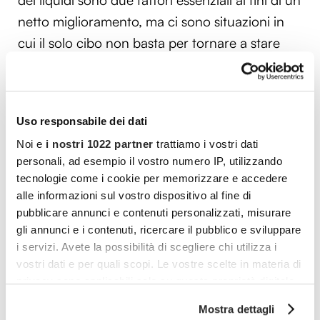
netto miglioramento, ma ci sono situazioni in
cui il solo cibo non basta per tornare a stare
bene.
In caso di diarrea acuta o durante particolari
trattamenti antibiotici prolungati, infatti, a
Uso responsabile dei dati
giovare nettamente sul disturbo sono gli ormai
Noi e
i nostri 1022 partner
trattiamo i vostri dati
personali, ad esempio il vostro numero IP, utilizzando
noti a tutti
fermenti lattici
, più comunemente
tecnologie come i cookie per memorizzare e accedere
conosciuti anche come
probiotici
. Questi, per
alle informazioni sul vostro dispositivo al fine di
chi ancora non ne fosse a conoscenza, sono
pubblicare annunci e contenuti personalizzati, misurare
ottimi per ristabilire una normale flora batterica
gli annunci e i contenuti, ricercare il pubblico e sviluppare
i servizi. Avete la possibilità di scegliere chi utilizza i
intestinale e riportare il tutto al suo
vostri dati e per quali scopi. Le vostre scelte in materia di
funzionamento.
privacy sono applicabili solo su questa proprietà digitale
in cui avete effettuato le vostre scelte. È possibile
Sui farmaci antidiarroici e antispastici, invece, è
Mostra dettagli
modificare o revocare il proprio consenso in qualsiasi