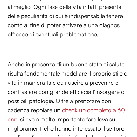
al meglio. Ogni fase della vita infatti presenta
Utilizziamo i cookie per personalizzare contenuti ed
annunci, per fornire funzionalità dei social media e per
delle peculiarità di cui è indispensabile tenere
analizzare il nostro traffico. Condividiamo inoltre
conto al fine di poter arrivare a una diagnosi
informazioni sul modo in cui utilizzi il nostro sito con i
efficace di eventuali problematiche.
nostri partner che si occupano di analisi dei dati web,
pubblicità e social media, i quali potrebbero combinarle
con altre informazioni che hai fornito loro o che hanno
raccolto dal tuo utilizzo dei loro servizi.
Anche in presenza di un buono stato di salute
risulta fondamentale modellare il proprio stile di
vita in maniera tale da riuscire a prevenire e
contrastare con grande efficacia l’insorgere di
possibili patologie. Oltre a prenotare con
cadenza regolare un
check up completo a 60
anni
si rivela molto importante fare leva sui
miglioramenti che hanno interessato il settore