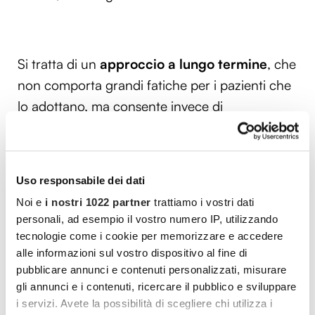
Si tratta di un
approccio a lungo termine
, che
non comporta grandi fatiche per i pazienti che
lo adottano, ma consente invece di
implementare una strategia di prevenzione e
diagnosi precoce
, che permette di migliorare
notevolmente la qualità della vita. La nuova
Uso responsabile dei dati
medicina basata sulle
innovazioni
Noi e
i nostri 1022 partner
trattiamo i vostri dati
tecnologiche
è del tutto personalizzata,
personali, ad esempio il vostro numero IP, utilizzando
poiché analizza il patrimonio genetico
tecnologie come i cookie per memorizzare e accedere
dell’individuo. È importante notare che la
alle informazioni sul vostro dispositivo al fine di
pubblicare annunci e contenuti personalizzati, misurare
medicina personalizzata è sempre più la
strada
gli annunci e i contenuti, ricercare il pubblico e sviluppare
del futuro
, non solo per quanto riguarda le
i servizi. Avete la possibilità di scegliere chi utilizza i