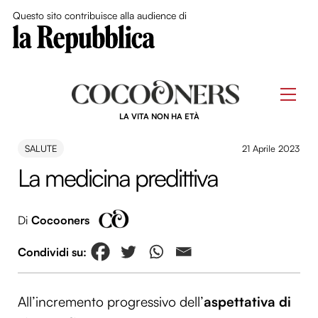
Close Me
Questo sito contribuisce alla audience di
Skip
to
Men
content
LA VITA NON HA ETÀ
SALUTE
21 Aprile 2023
La medicina predittiva
Di
Cocooners
All’incremento progressivo dell’
aspettativa di