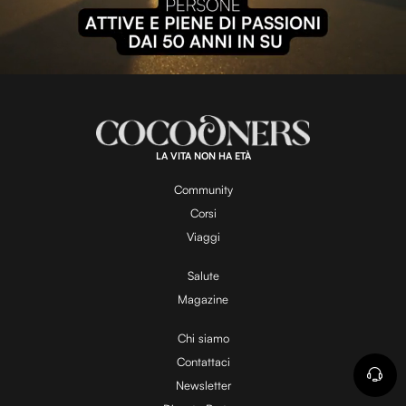
l
L
U
o
n
a
m
d
u
e
t
a
d
e
:
1
0
0
.
LA VITA NON HA ETÀ
0
y
0
%
Community
Corsi
V
Viaggi
Salute
Magazine
i
Chi siamo
Contattaci
d
Newsletter