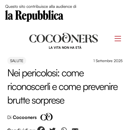
Close Me
Questo sito contribuisce alla audience di
Skip
to
Men
content
LA VITA NON HA ETÀ
SALUTE
1 Settembre 2025
Nei pericolosi: come
riconoscerli e come prevenire
brutte sorprese
Di
Cocooners