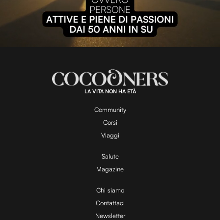
P
l
L
U
o
n
a
m
d
u
e
t
a
d
e
:
1
0
0
.
LA VITA NON HA ETÀ
0
y
0
%
Community
Corsi
V
Viaggi
Salute
Magazine
i
Chi siamo
Contattaci
d
Newsletter