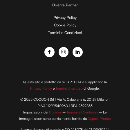
Diventa Partner
e
Privacy Policy
Cookie Policy
Termini e Condizioni
o
Questo sito è protetto da reCAPTCHA e si applicano la
Privacy Policy
e
Termini di servizio
di Google.
© 2025 COCOON Srl | Via A. Calabiana 6, 20139 Milano |
P.IVA 11299540960 | REA 2592853
Impostazioni dei
Cookies
–
Termini e Condizioni
– Le
immagini stock sono parzialmente fornite da
DepositPhotos
Licenza Agenzia di viaggio e T.O. 148078 del 13/03/2024|