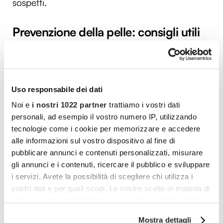
sospetti.
Prevenzione della pelle: consigli utili
Oltre a sottoporsi all’autocontrollo e a visite
dermatologiche regolari, per proteggere la
Uso responsabile dei dati
propria pelle è importante
agire in ottica di
prevenzione
mettendo in atto particolari
Noi e
i nostri 1022 partner
trattiamo i vostri dati
personali, ad esempio il vostro numero IP, utilizzando
accorgimenti nel proprio stile di vita. Per fare
tecnologie come i cookie per memorizzare e accedere
questo in particolare è cruciale evitare
alle informazioni sul vostro dispositivo al fine di
l’esposizione solare eccessiva, soprattutto nelle
pubblicare annunci e contenuti personalizzati, misurare
ore centrali della giornata,
ricorrere sempre
gli annunci e i contenuti, ricercare il pubblico e sviluppare
i servizi. Avete la possibilità di scegliere chi utilizza i
alla crema solare
(con minimo un SPF di 30)
vostri dati e per quali scopi. Le vostre scelte in materia di
quando ci si espone ai raggi uv, riapplicandola
privacy sono applicabili solo su questa proprietà digitale
in spiaggia più volte nel corso della giornata.
in cui avete effettuato le vostre scelte. È possibile
Mostra dettagli