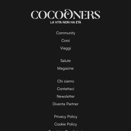
d
u
e
t
a
d
e
:
1
0
0
.
LA VITA NON HA ETÀ
0
y
0
%
Community
Corsi
V
Viaggi
Salute
Magazine
i
Chi siamo
Contattaci
d
Newsletter
Diventa Partner
e
Privacy Policy
Cookie Policy