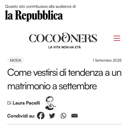
Close Me
Questo sito contribuisce alla audience di
Skip
to
Men
content
LA VITA NON HA ETÀ
MODA
1 Settembre 2025
Come vestirsi di tendenza a un
matrimonio a settembre
Di
Laura Pacelli