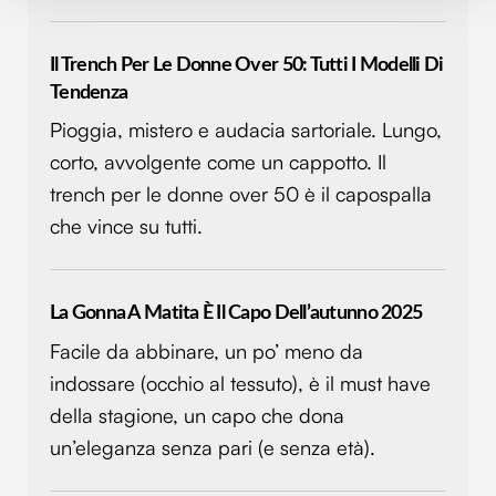
e imposta le tue preferenze nella
sezione dettagli
. Puoi
modificare o ritirare il tuo consenso in qualsiasi momento
Il Trench Per Le Donne Over 50: Tutti I Modelli Di
dalla Dichiarazione sui cookie.
Tendenza
Pioggia, mistero e audacia sartoriale. Lungo,
Utilizziamo i cookie per personalizzare contenuti ed
annunci, per fornire funzionalità dei social media e per
corto, avvolgente come un cappotto. Il
analizzare il nostro traffico. Condividiamo inoltre
trench per le donne over 50 è il capospalla
informazioni sul modo in cui utilizzi il nostro sito con i
che vince su tutti.
nostri partner che si occupano di analisi dei dati web,
pubblicità e social media, i quali potrebbero combinarle
con altre informazioni che hai fornito loro o che hanno
La Gonna A Matita È Il Capo Dell’autunno 2025
raccolto dal tuo utilizzo dei loro servizi.
Facile da abbinare, un po’ meno da
indossare (occhio al tessuto), è il must have
della stagione, un capo che dona
un’eleganza senza pari (e senza età).