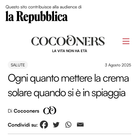
Close Me
Questo sito contribuisce alla audience di
Skip
to
Men
content
LA VITA NON HA ETÀ
SALUTE
3 Agosto 2025
Ogni quanto mettere la crema
solare quando si è in spiaggia
Di
Cocooners