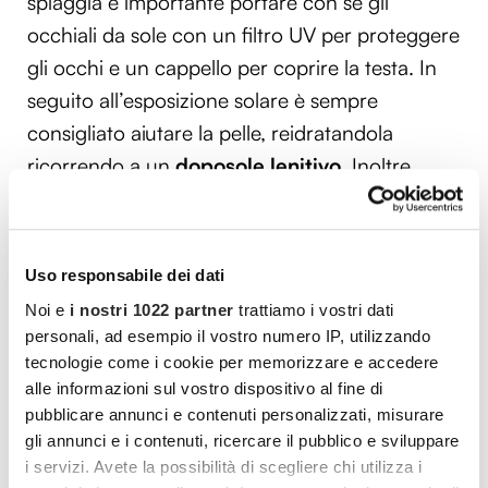
spiaggia è importante portare con sé gli
occhiali da sole con un filtro UV per proteggere
gli occhi e un cappello per coprire la testa. In
seguito all’esposizione solare è sempre
consigliato aiutare la pelle, reidratandola
ricorrendo a un
doposole lenitivo
. Inoltre,
bisogna
bere tanta acqua
in modo tale da
reintegrare i liquidi persi nel corso della
giornata.
Uso responsabile dei dati
Noi e
i nostri 1022 partner
trattiamo i vostri dati
personali, ad esempio il vostro numero IP, utilizzando
Vuoi commentare l’articolo? Iscriviti
tecnologie come i cookie per memorizzare e accedere
alla community e partecipa alla
alle informazioni sul vostro dispositivo al fine di
discussione.
pubblicare annunci e contenuti personalizzati, misurare
gli annunci e i contenuti, ricercare il pubblico e sviluppare
Cocooners è una community che aggrega
i servizi. Avete la possibilità di scegliere chi utilizza i