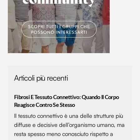
Utilizziamo i cookie per personalizzare contenuti ed
annunci, per fornire funzionalità dei social media e per
analizzare il nostro traffico. Condividiamo inoltre
informazioni sul modo in cui utilizzi il nostro sito con i
nostri partner che si occupano di analisi dei dati web,
pubblicità e social media, i quali potrebbero combinarle
con altre informazioni che hai fornito loro o che hanno
raccolto dal tuo utilizzo dei loro servizi.
Articoli più recenti
Fibrosi E Tessuto Connettivo: Quando Il Corpo
Reagisce Contro Se Stesso
Il tessuto connettivo è una delle strutture più
diffuse e decisive dell’organismo umano, ma
resta spesso meno conosciuto rispetto a