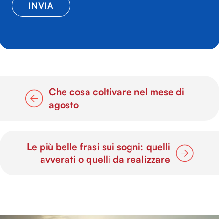
Che cosa coltivare nel mese di
agosto
Le più belle frasi sui sogni: quelli
avverati o quelli da realizzare